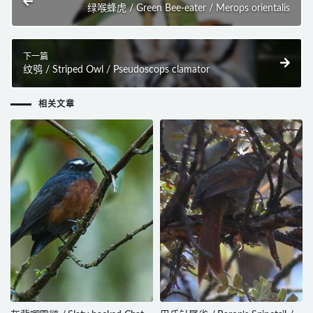
绿喉蜂虎 / Green Bee-eater / Merops orientalis
下一篇
纹鸮 / Striped Owl / Pseudoscops clamator
相关文章