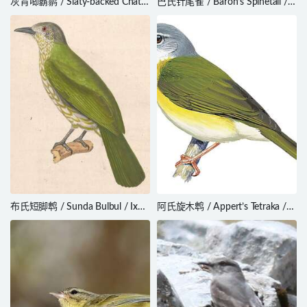
灰背唧霸鹟 / Slaty-backed Chat-
巴氏针尾雀 / Baron’s Spinetail /
Tyrant / Ochthoeca
Cranioleuca baroni
cinnamomeiventris
布氏短脚鹎 / Sunda Bulbul / Ixos
阿氏旋木鹎 / Appert’s Tetraka /
virescens
Xanthomixis apperti