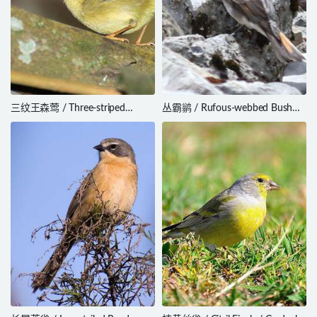
三纹王森莺 / Three-striped
丛霸鹟 / Rufous-webbed Bush
Warbler / Basileuterus tristriatus
Tyrant / Polioxolmis rufipennis