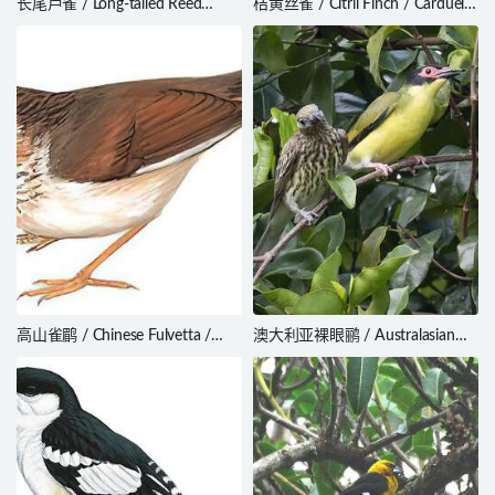
长尾芦雀 / Long-tailed Reed
桔黄丝雀 / Citril Finch / Carduelis
Finch / Donacospiza albifrons
citrinella
高山雀鹛 / Chinese Fulvetta /
澳大利亚裸眼鹂 / Australasian
Fulvetta striaticollis
Figbird / Sphecotheres vieilloti