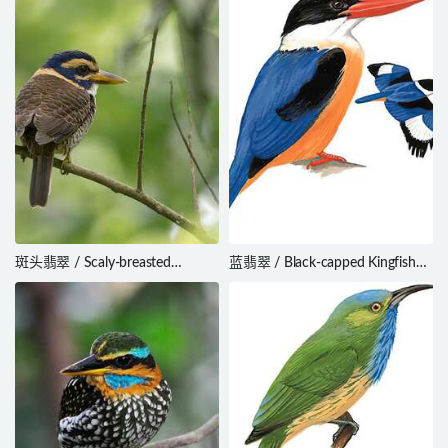
斑头翡翠 / Scaly-breasted
蓝翡翠 / Black-capped Kingfisher
Kingfisher / Actenoides princeps
/ Halcyon pileata