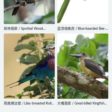
斑林翡翠 / Spotted Wood
蓝须夜蜂虎 / Blue-bearded Bee-
Kingfisher / Actenoides lindsayi
eater / Nyctyornis athertoni
燕尾佛法僧 / Lilac-breasted Roller
大嘴翡翠 / Great-billed Kingfisher
/ Coracias caudatus
/ Pelargopsis melanorhyncha