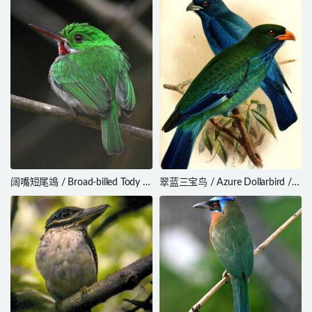
阔嘴短尾鴗 / Broad-billed Tody /
翠蓝三宝鸟 / Azure Dollarbird /
Todus subulatus
Eurystomus azureus