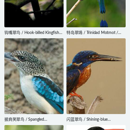
钩嘴翠鸟 / Hook-billed Kingfisher
特岛翠鴗 / Trinidad Motmot /
/ Melidora macrorrhina
Momotus bahamensis
披肩笑翠鸟 / Spangled
闪蓝翠鸟 / Shining-blue
Kookaburra / Dacelo tyro
Kingfisher / Alcedo quadribrachys