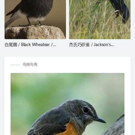
白尾䳭 / Black Wheatear /
杰氏巧织雀 / Jackson’s
Oenanthe leucura
Widowbird / Euplectes jacksoni
鸟网鸟秀