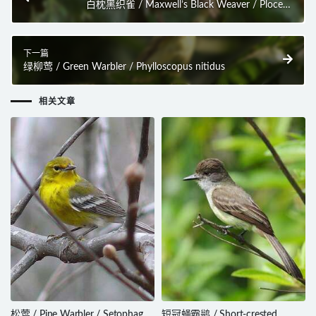
白枕黑织雀 / Maxwell’s Black Weaver / Ploceus
albinucha
下一篇
绿柳莺 / Green Warbler / Phylloscopus nitidus
相关文章
松莺 / Pine Warbler / Setophaga
短冠蝇霸鹟 / Short-crested