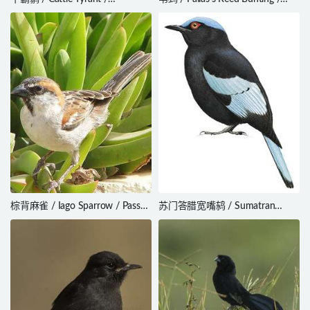
Machetornis rixosa
Emberiza pallasi
棕背麻雀 / Iago Sparrow / Passer
苏门答腊宽嘴鸫 / Sumatran
iagoensis
Cochoa / Cochoa beccarii