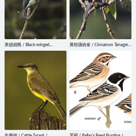
黑翅鹟鵙 / Black-winged
黄棕唐纳雀 / Cinnamon Tanager /
Flycatcher-shrike / Hemipus
Schistochlamys ruficapillus
hirundinaceus
牛霸鹟 / Cattle Tyrant /
苇鹀 / Pallas’s Reed Bunting /