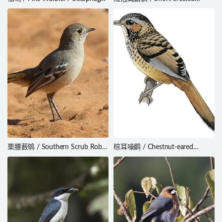
pinus
Flycatcher / Myiarchus ferox
栗腰薮鸲 / Southern Scrub Robin
棕耳噪鹛 / Chestnut-eared
/ Drymodes brunneopygia
Laughingthrush / Ianthocincla
konkakinhensis