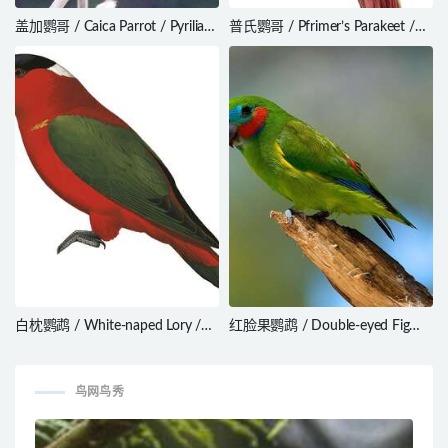
盖加鹦哥 / Caica Parrot / Pyrilia
普氏鹦哥 / Pfrimer’s Parakeet /
caica
Pyrrhura pfrimeri
白枕鹦鹉 / White-naped Lory /
红脸果鹦鹉 / Double-eyed Fig
Lorius albidinucha
Parrot / Cyclopsitta diophthalma
鸟网鸟秀