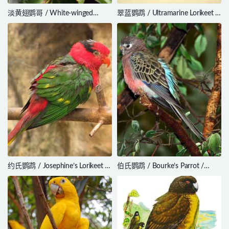
淡黄翅鹦哥 / White-winged
翠蓝鹦鹉 / Ultramarine Lorikeet /
Parakeet / Brotogeris versicolurus
Vini ultramarina
约氏鹦鹉 / Josephine’s Lorikeet /
伯氏鹦鹉 / Bourke’s Parrot /
Charmosyna josefinae
Neopsephotus bourkii