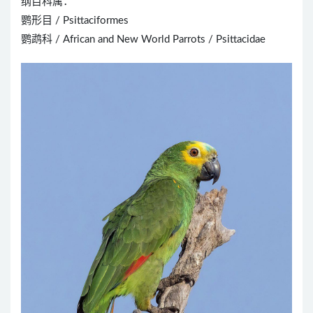
纲目科属：
鹦形目 / Psittaciformes
鹦鹉科 / African and New World Parrots / Psittacidae