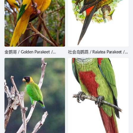
金鹦哥 / Golden Parakeet /
社会岛鹦鹉 / Raiatea Parakeet /
Guaruba guarouba
Cyanoramphus ulietanus