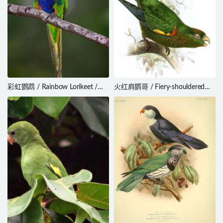
彩虹鹦鹉 / Rainbow Lorikeet /
火红肩鹦哥 / Fiery-shouldered
Trichoglossus moluccanus
Parakeet / Pyrrhura egregia