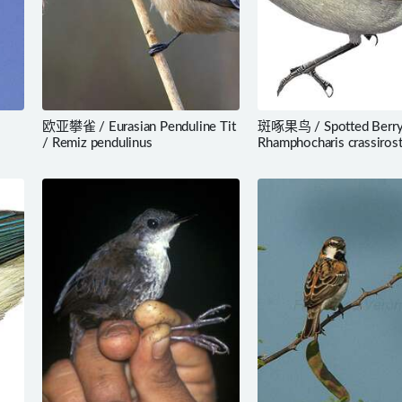
欧亚攀雀 / Eurasian Penduline Tit
斑啄果鸟 / Spotted Berry
/ Remiz pendulinus
Rhamphocharis crassirost