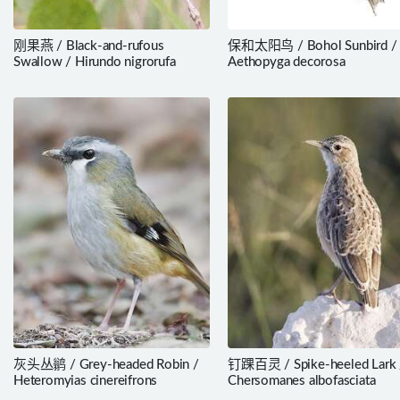
刚果燕 / Black-and-rufous
保和太阳鸟 / Bohol Sunbird /
Swallow / Hirundo nigrorufa
Aethopyga decorosa
灰头丛鹟 / Grey-headed Robin /
钉踝百灵 / Spike-heeled Lark 
Heteromyias cinereifrons
Chersomanes albofasciata