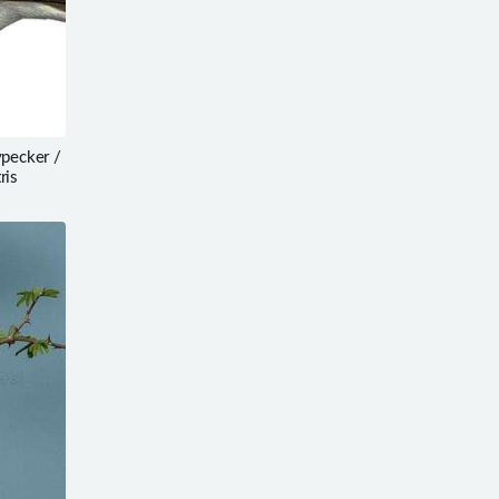
pecker /
ris