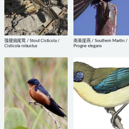
强健扇尾莺 / Stout Cisticola /
南美崖燕 / Southern Martin /
Cisticola robustus
Progne elegans