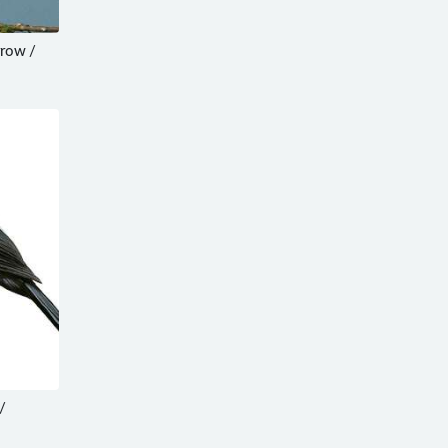
row /
/