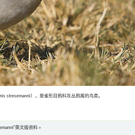
riornis stresemanni），是雀形目鸦科灰丛鸦属的鸟类。
tresemanni”英文版资料 »