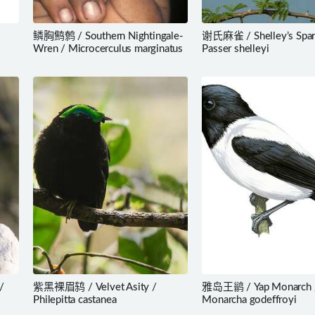
鳞胸鹪鹩 / Southern Nightingale-
谢氏麻雀 / Shelley’s Spar
Wren / Microcerculus marginatus
Passer shelleyi
/
紫黑裸眉鸫 / Velvet Asity /
雅岛王鹟 / Yap Monarch 
Philepitta castanea
Monarcha godeffroyi