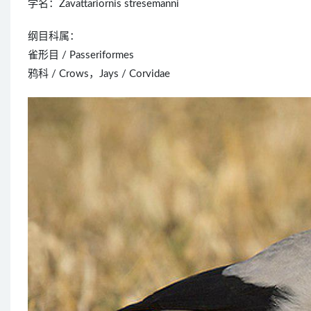
学名：Zavattariornis stresemanni
纲目科属：
雀形目 / Passeriformes
鸦科 / Crows，Jays / Corvidae