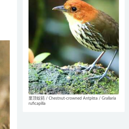
栗顶蚁鸫 / Chestnut-crowned Antpitta / Grallaria
ruficapilla