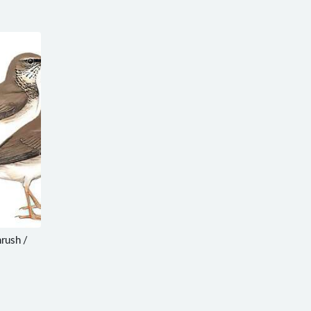
rush /