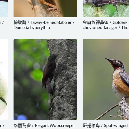
 /
棕腹鹛 / Tawny-bellied Babbler /
金肩纹裸鼻雀 / Golden-
Dumetia hyperythra
chevroned Tanager / Thr
ornata
r /
华丽䴕雀 / Elegant Woodcreeper
斑翅椋鸟 / Spot-winged St