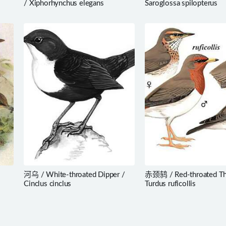
/ Xiphorhynchus elegans
Saroglossa spilopterus
河乌 / White-throated Dipper /
赤颈鸫 / Red-throated Th
Cinclus cinclus
Turdus ruficollis