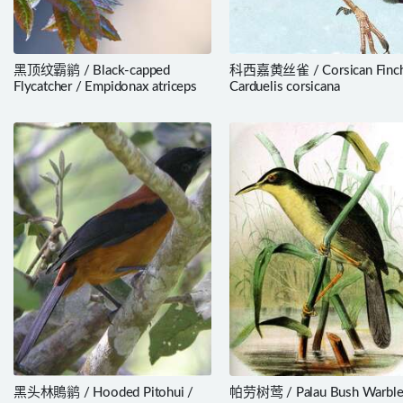
黑顶纹霸鹟 / Black-capped
科西嘉黄丝雀 / Corsican Finch
Flycatcher / Empidonax atriceps
Carduelis corsicana
黑头林鵙鹟 / Hooded Pitohui /
帕劳树莺 / Palau Bush Warble