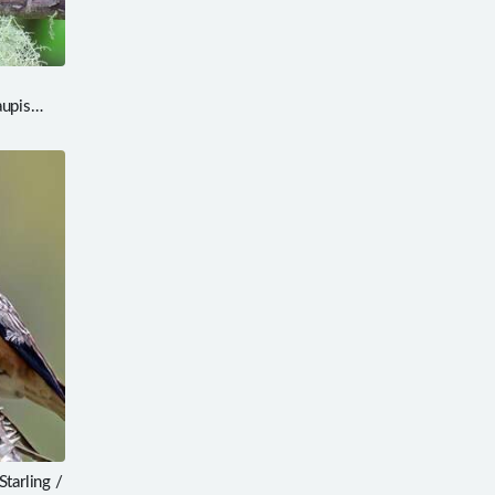
aupis
arling /