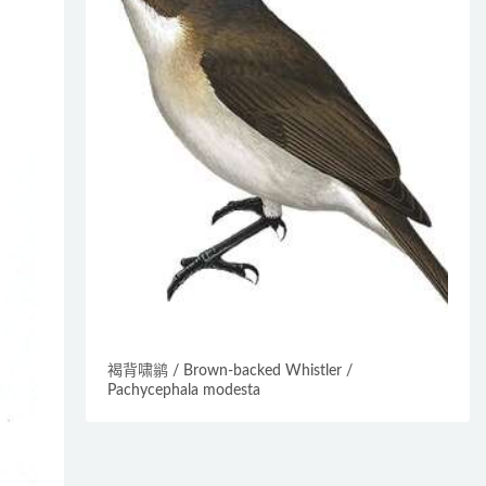
褐背啸鹟 / Brown-backed Whistler /
Pachycephala modesta