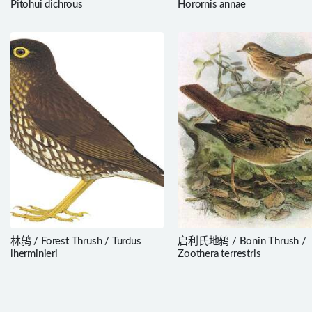
Pitohui dichrous
Horornis annae
林鸫 / Forest Thrush / Turdus
启利氏地鸫 / Bonin Thrush /
lherminieri
Zoothera terrestris