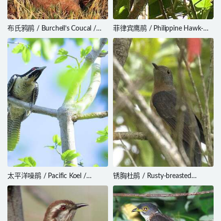
布氏鸦鹃 / Burchell’s Coucal /
菲律宾鹰鹃 / Philippine Hawk-
Centropus burchellii
Cuckoo / Hierococcyx pectoralis
太平洋噪鹃 / Pacific Koel /
锈胸杜鹃 / Rusty-breasted
Eudynamys orientalis
Cuckoo / Cacomantis sepulcralis