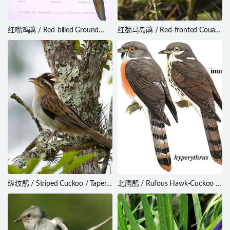
红嘴鸡鹃 / Red-billed Ground
红额马岛鹃 / Red-fronted Coua /
Cuckoo / Neomorphus pucheranii
Coua reynaudii
纵纹鹃 / Striped Cuckoo / Tapera
北鹰鹃 / Rufous Hawk-Cuckoo /
naevia
Hierococcyx hyperythrus