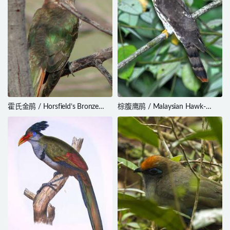
霍氏金鹃 / Horsfield’s Bronze
棕腹鹰鹃 / Malaysian Hawk-
Cuckoo / Chrysococcyx basalis
Cuckoo / Hierococcyx fugax