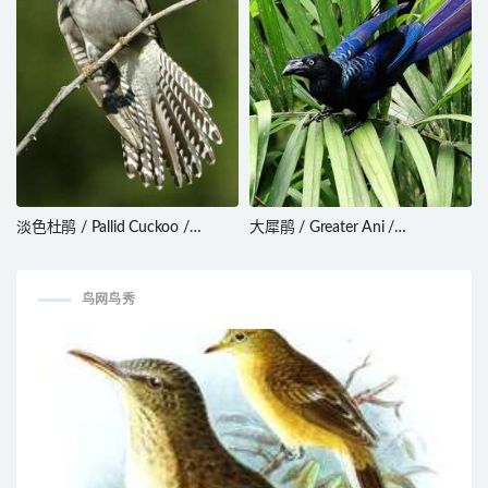
淡色杜鹃 / Pallid Cuckoo /
大犀鹃 / Greater Ani /
Cacomantis pallidus
Crotophaga major
鸟网鸟秀