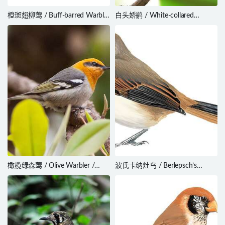
橙斑翅柳莺 / Buff-barred Warbler
白头娇鹟 / White-collared
/ Phylloscopus pulcher
Manakin / Manacus candei
橄榄绿森莺 / Olive Warbler /
波氏卡纳灶鸟 / Berlepsch’s
Peucedramus taeniatus
Canastero / Asthenes berlepschi