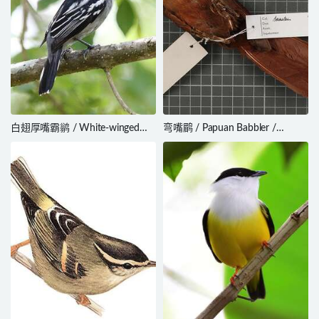
白翅厚嘴霸鹟 / White-winged
弯嘴鹛 / Papuan Babbler /
Becard / Pachyramphus
Garritornis isidorei
polychopterus