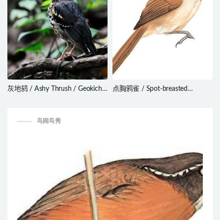
灰地鸫 / Ashy Thrush / Geokichla
点胸鸦雀 / Spot-breasted
cinerea
Parrotbill / Paradoxornis
guttaticollis
鸟网鸟秀