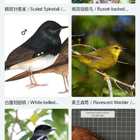
鳞斑针尾雀 / Scaled Spinetail /
褐背拟椋鸟 / Russet-backed
Cranioleuca muelleri
Oropendola / Psarocolius
angustifrons
白腹短翅鸲 / White-bellied
黄王森莺 / Flavescent Warbler /
Redstart / Luscinia
Myiothlypis flaveola
phaenicuroides