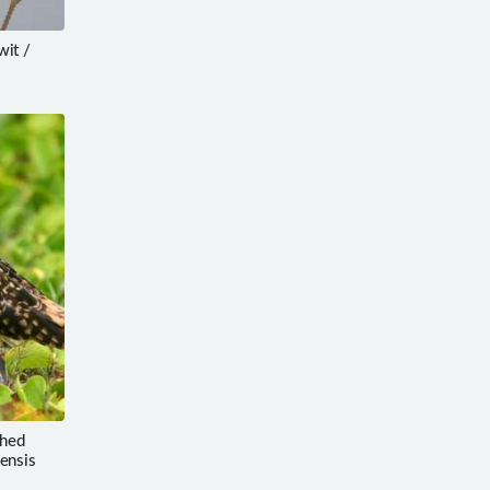
it /
hed
ensis