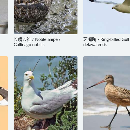
长嘴沙锥 / Noble Snipe /
环嘴鸥 / Ring-billed Gull 
Gallinago nobilis
delawarensis