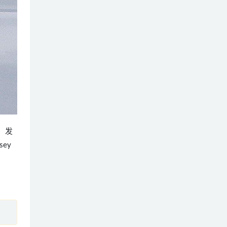
鸟，发
ey