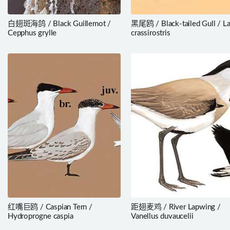
白翅斑海鸽 / Black Guillemot /
黑尾鸥 / Black-tailed Gull / La
Cepphus grylle
crassirostris
红嘴巨鸥 / Caspian Tern /
距翅麦鸡 / River Lapwing /
Hydroprogne caspia
Vanellus duvaucelii