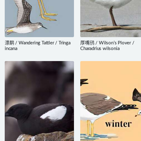
漂鹬 / Wandering Tattler / Tringa
厚嘴鸻 / Wilson’s Plover /
incana
Charadrius wilsonia