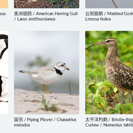
rus
美洲银鸥 / American Herring Gull
云斑塍鹬 / Marbled Godw
/ Larus smithsonianus
Limosa fedoa
笛鸻 / Piping Plover / Charadrius
太平洋杓鹬 / Bristle-thig
melodus
Curlew / Numenius tahiti