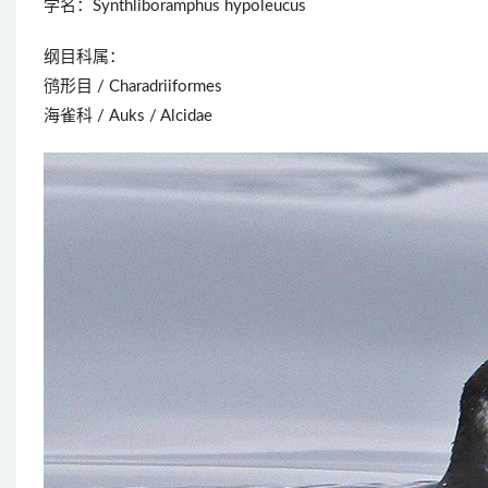
学名：Synthliboramphus hypoleucus
纲目科属：
鸻形目 / Charadriiformes
海雀科 / Auks / Alcidae