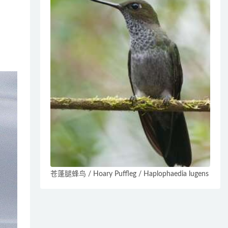
苍蓬腿蜂鸟 / Hoary Puffleg / Haplophaedia lugens