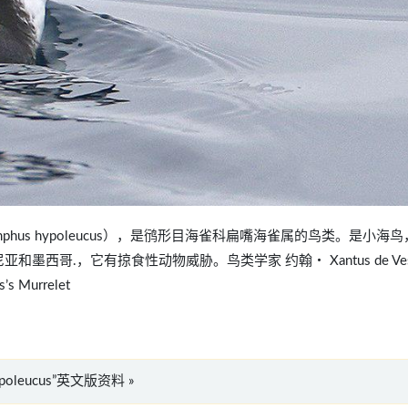
iboramphus hypoleucus），是鸻形目海雀科扁嘴海雀属的鸟类。是小海
西哥.，它有掠食性动物威胁。鸟类学家 约翰・ Xantus de Ves
 Murrelet
 hypoleucus”英文版资料 »