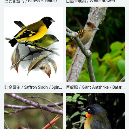
巴氏花蜜鸟 / Bates’s Sunbird /
白眉草地鹨 / White-browed
Cinnyris batesi
Blackbird / Leistes superciliaris
红金翅雀 / Saffron Siskin / Spinus
巨蚁鵙 / Giant Antshrike / Batara
siemiradzkii
cinerea