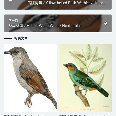
黄腹树莺 / Yellow-bellied Bush Warbler / Horornis
acanthizoides
下一篇
圣马林鹩 / Hermit Wood Wren / Henicorhina
anachoreta
相关文章