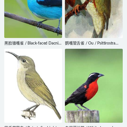
黑脸锥嘴雀 / Black-faced Dacnis
鹦嘴管舌雀 / Ou / Psittirostra
/ Dacnis lineata
psittacea