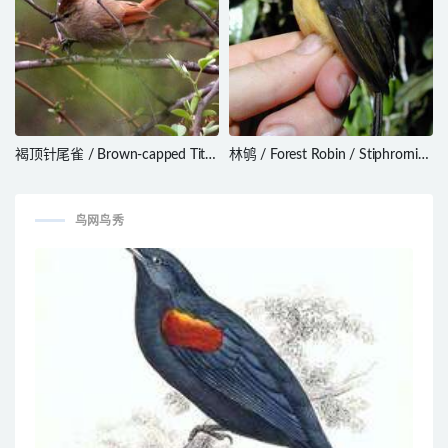
褐顶针尾雀 / Brown-capped Tit-
林鸲 / Forest Robin / Stiphrornis
Spinetail / Leptasthenura
erythrothorax
fuliginiceps
鸟网鸟秀