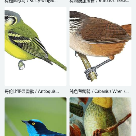
棕翅辉椋鸟 / Rusty-winged
棕颊唐加拉雀 / Rufous-cheeked
Starling / Aplonis zelandica
Tanager / Tangara rufigenis
哥伦比亚须霸鹟 / Antioquia
纯色苇鹪鹩 / Cabanis’s Wren /
Bristle Tyrant / Pogonotriccus
Cantorchilus modestus
lanyoni