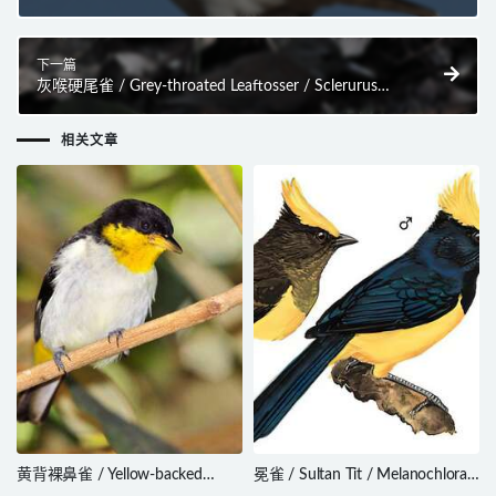
poliopterus
下一篇
灰喉硬尾雀 / Grey-throated Leaftosser / Sclerurus
albigularis
相关文章
黄背裸鼻雀 / Yellow-backed
冕雀 / Sultan Tit / Melanochlora
Tanager / Hemithraupis flavicollis
sultanea