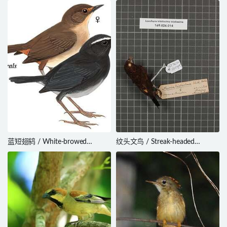
蓝短翅鸫 / White-browed
纹头文鸟 / Streak-headed
Shortwing / Brachypteryx
Mannikin / Lonchura tristissima
montana