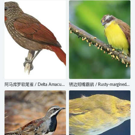
Cyanocorax chrysops
Carpodacus roseus
阿马库罗软尾雀 / Delta Amacuro
锈边短嘴霸鹟 / Rusty-margined
Softtail / Thripophaga
Flycatcher / Myiozetetes
amacurensis
cayanensis