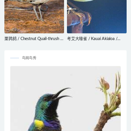
栗鹑鸫 / Chestnut Quail-thrush /
考艾大喙雀 / Kauai Akialoa /
Cinclosoma castanotum
Akialoa stejnegeri
鸟网鸟秀