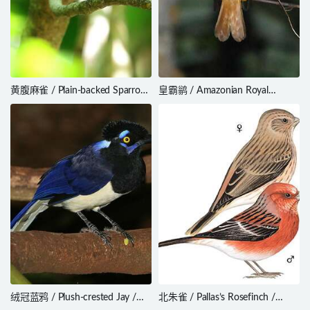
黄腹麻雀 / Plain-backed Sparrow
皇霸鹟 / Amazonian Royal
/ Passer flaveolus
Flycatcher / Onychorhynchus
coronatus
绒冠蓝鸦 / Plush-crested Jay /
北朱雀 / Pallas’s Rosefinch /