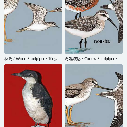
林鹬 / Wood Sandpiper / Tringa
弯嘴滨鹬 / Curlew Sandpiper /
glareola
Calidris ferruginea