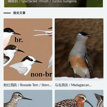
裸眼鸫 / Spectacled Thrush / Turdus nudigenis
相关文章
粉红燕鸥 / Roseate Tern / Sterna
马岛燕鸻 / Madagascan
dougallii
Pratincole / Glareola ocularis