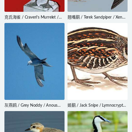
克氏海雀 / Craveri’s Murrelet /
翘嘴鹬 / Terek Sandpiper / Xenus
Synthliboramphus craveri
cinereus
灰燕鸥 / Grey Noddy / Anous
姬鹬 / Jack Snipe / Lymnocryptes
albivitta
minimus