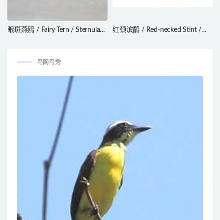
眼斑燕鸥 / Fairy Tern / Sternula
红颈滨鹬 / Red-necked Stint /
nereis
Calidris ruficollis
鸟网鸟秀