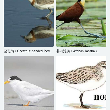
栗斑鸻 / Chestnut-banded Plover
非洲雉鸻 / African Jacana /
/ Charadrius pallidus
Actophilornis africanus