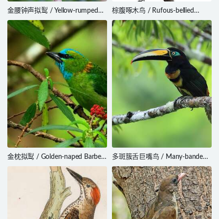
金腰钟声拟䴕 / Yellow-rumped
棕腹啄木鸟 / Rufous-bellied
Tinkerbird / Pogoniulus bilineatus
Woodpecker / Dendrocopos
hyperythrus
金枕拟䴕 / Golden-naped Barbet
多斑簇舌巨嘴鸟 / Many-banded
/ Psilopogon pulcherrimus
Aracari / Pteroglossus pluricinctus