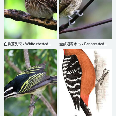
白胸蓬头䴕 / White-chested
金额姬啄木鸟 / Bar-breasted
Puffbird / Malacoptila fusca
Piculet / Picumnus aurifrons