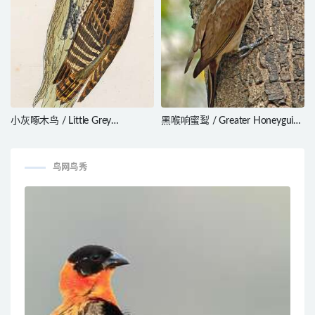
小灰啄木鸟 / Little Grey
黑喉响蜜䴕 / Greater Honeyguide
Woodpecker / Dendropicos
/ Indicator indicator
elachus
鸟网鸟秀