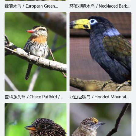
绿啄木鸟 / European Green
环喉拟啄木鸟 / Necklaced Barbet
Woodpecker / Picus viridis
/ Psilopogon auricularis
查科蓬头䴕 / Chaco Puffbird /
冠山巨嘴鸟 / Hooded Mountain
Nystalus striatipectus
Toucan / Andigena cucullata