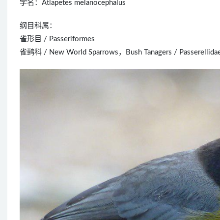
学名：Atlapetes melanocephalus
纲目科属：
雀形目 / Passeriformes
雀鹀科 / New World Sparrows，Bush Tanagers / Passerellida