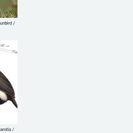
bird /
otia /