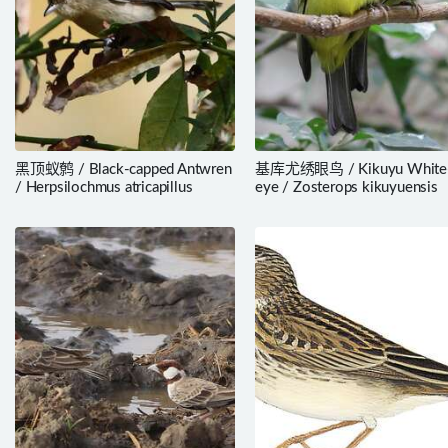
黑顶蚁鹩 / Black-capped Antwren
基库尤绣眼鸟 / Kikuyu White
/ Herpsilochmus atricapillus
eye / Zosterops kikuyuensis