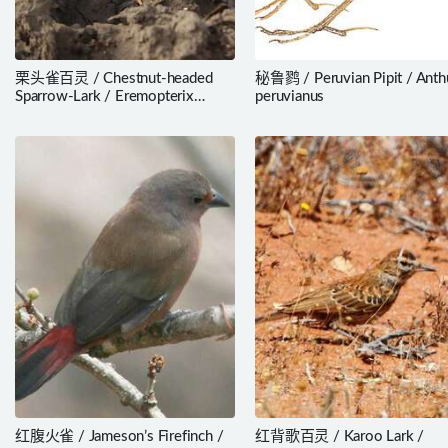
栗头雀百灵 / Chestnut-headed
秘鲁鹨 / Peruvian Pipit / Anth
Sparrow-Lark / Eremopterix
peruvianus
signatus
红腹火雀 / Jameson’s Firefinch /
红背歌百灵 / Karoo Lark /