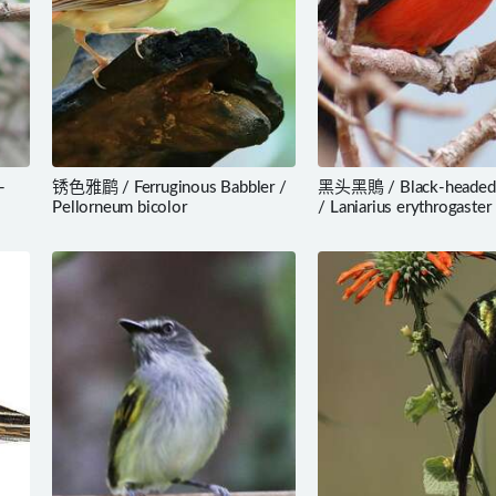
-
锈色雅鹛 / Ferruginous Babbler /
黑头黑鵙 / Black-headed
Pellorneum bicolor
/ Laniarius erythrogaster