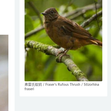
弗雷氏蚁鸫 / Fraser’s Rufous Thrush / Stizorhina
fraseri