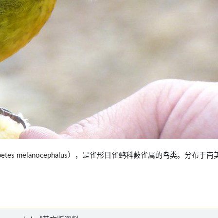
tlapetes melanocephalus），是雀形目雀鹀科薮雀属的鸟类。分布于南