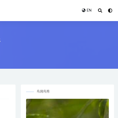
EN
s
鸟网鸟秀