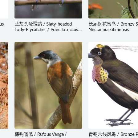
us
蓝灰头哑霸鹟 / Slaty-headed
长尾铜花蜜鸟 / Bronzy Sun
Tody-Flycatcher / Poecilotriccus
Nectarinia kilimensis
sylvia
棕钩嘴鵙 / Rufous Vanga /
青铜六线风鸟 / Bronze Par