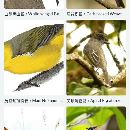
白翅黑山雀 / White-winged Black
灰背织雀 / Dark-backed Weaver
Tit / Melaniparus leucomelas
/ Ploceus bicolor
茂宜短镰嘴雀 / Maui Nukupuu /
尖顶蝇霸鹟 / Apical Flycatcher /
Hemignathus affinis
Myiarchus apicalis