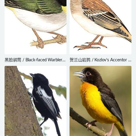
黑脸鹟莺 / Black-faced Warbler /
贺兰山岩鹨 / Kozlov’s Accentor /
Abroscopus schisticeps
Prunella koslowi