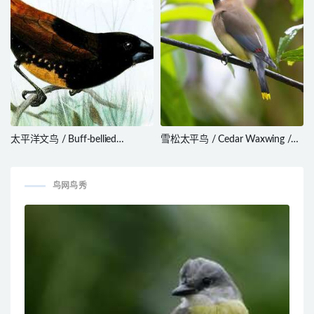
太平洋文鸟 / Buff-bellied
雪松太平鸟 / Cedar Waxwing /
Mannikin / Lonchura melaena
Bombycilla cedrorum
鸟网鸟秀