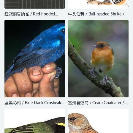
红冠丽唐纳雀 / Red-hooded
牛头伯劳 / Bull-headed Shrike /
Tanager / Piranga rubriceps
Lanius bucephalus
蓝黑彩鹀 / Blue-black Grosbeak /
塞州食蚊鸟 / Ceara Gnateater /
Cyanoloxia cyanoides
Conopophaga cearae