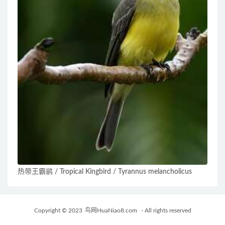
热带王霸鹟 / Tropical Kingbird / Tyrannus melancholicus
Copyright © 2023
鸟网HuaNiao8.com
- All rights reserved