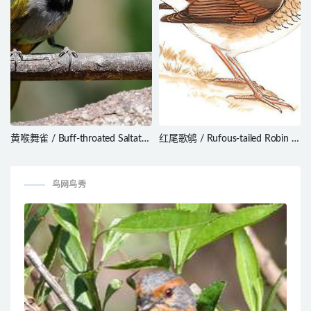
黄喉舞雀 / Buff-throated Saltator
红尾歌鸲 / Rufous-tailed Robin /
/ Saltator maximus
Larvivora sibilans
鸟网鸟秀