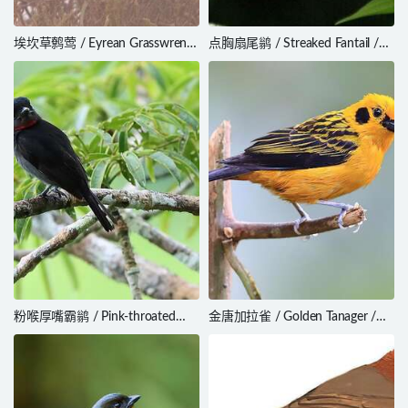
埃坎草鹩莺 / Eyrean Grasswren /
点胸扇尾鹟 / Streaked Fantail /
Amytornis goyderi
Rhipidura verreauxi
粉喉厚嘴霸鹟 / Pink-throated
金唐加拉雀 / Golden Tanager /
Becard / Pachyramphus minor
Tangara arthus