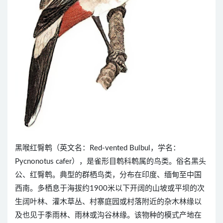
黑喉红臀鹎（英文名：Red-vented Bulbul，学名：
Pycnonotus cafer），是雀形目鹎科鹎属的鸟类。俗名黑头
公、红臀鹎。典型的群栖鸟类，分布在印度、缅甸至中国
西南。多栖息于海拔约1900米以下开阔的山坡或平坝的次
生阔叶林、灌木草丛、村寨庭园或村落附近的杂木林缘以
及也见于季雨林、雨林或沟谷林缘。该物种的模式产地在