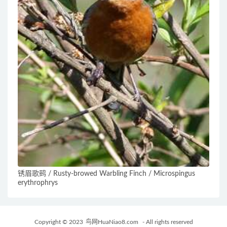
锈眉歌鹀 / Rusty-browed Warbling Finch / Microspingus
erythrophrys
Copyright © 2023
鸟网HuaNiao8.com
- All rights reserved