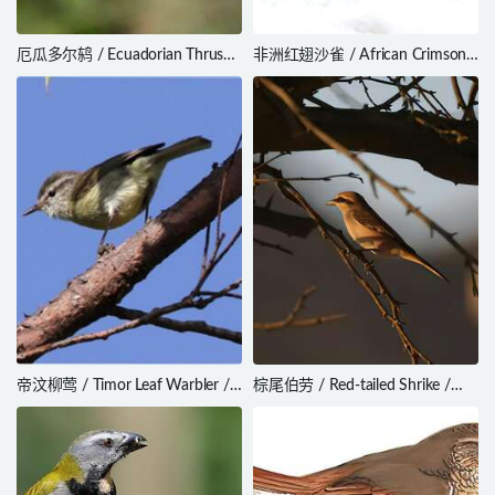
厄瓜多尔鸫 / Ecuadorian Thrush
非洲红翅沙雀 / African Crimson-
/ Turdus maculirostris
winged Finch / Rhodopechys
alienus
帝汶柳莺 / Timor Leaf Warbler /
棕尾伯劳 / Red-tailed Shrike /
Phylloscopus presbytes
Lanius phoenicuroides