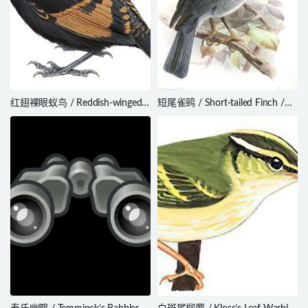
红翅裸眼蚁鸟 / Reddish-winged
短尾雀鹀 / Short-tailed Finch /
Bare-eye / Phlegopsis
Idiopsar brachyurus
erythroptera