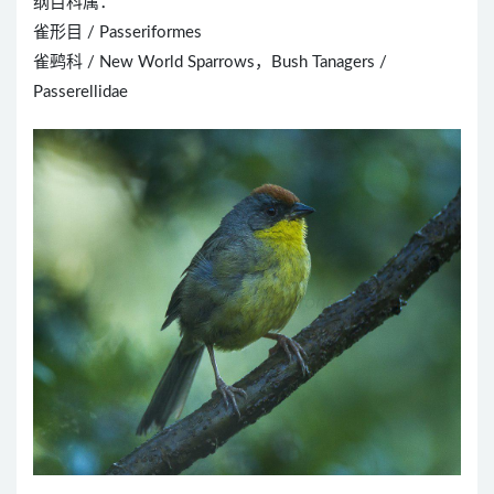
纲目科属：
雀形目 / Passeriformes
雀鹀科 / New World Sparrows，Bush Tanagers /
Passerellidae