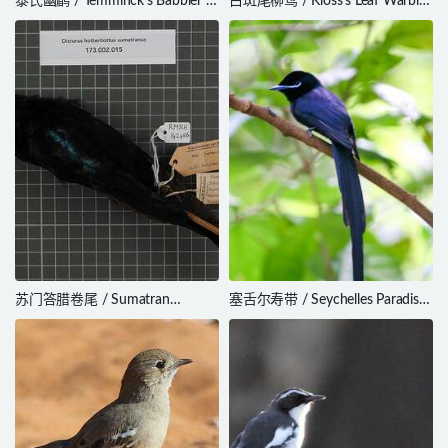
泰氏幽鹛 / Temminck’s Babbler /
白斑尾柳莺 / Kloss’s Leaf Warbler
Pellorneum pyrrogenys
/ Phylloscopus ogilviegranti
苏门答腊卷尾 / Sumatran
塞舌尔寿带 / Seychelles Paradise
Drongo / Dicrurus sumatranus
Flycatcher / Terpsiphone corvina