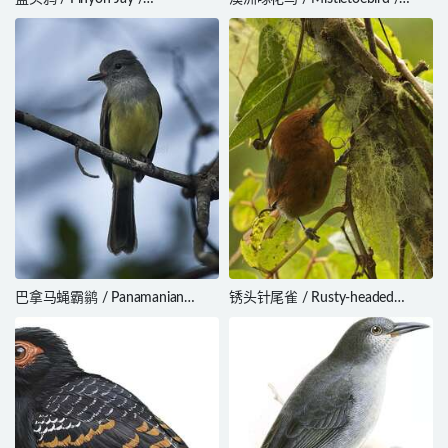
Gymnorhinus cyanocephalus
Dicaeum hirundinaceum
巴拿马蝇霸鹟 / Panamanian
锈头针尾雀 / Rusty-headed
Flycatcher / Myiarchus
Spinetail / Synallaxis fuscorufa
panamensis