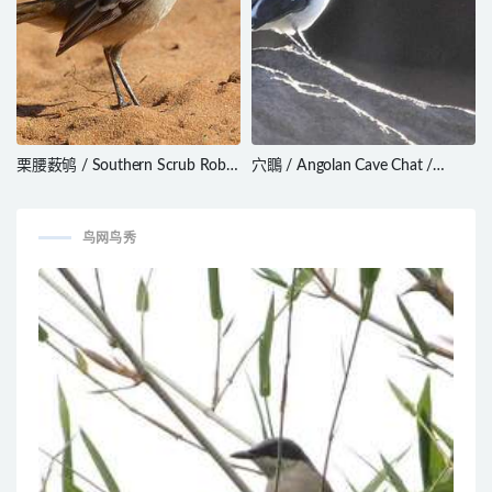
栗腰薮鸲 / Southern Scrub Robin
穴䳭 / Angolan Cave Chat /
/ Drymodes brunneopygia
Cossypha ansorgei
鸟网鸟秀