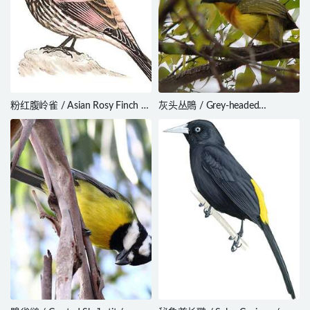
粉红腹岭雀 / Asian Rosy Finch /
灰头丛鵙 / Grey-headed
Leucosticte arctoa
Bushshrike / Malaconotus
blanchoti