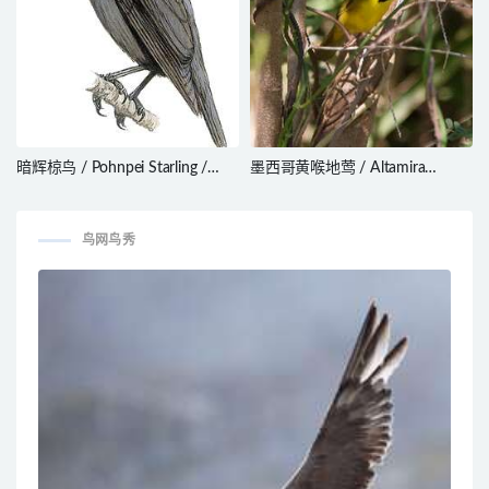
暗辉椋鸟 / Pohnpei Starling /
墨西哥黄喉地莺 / Altamira
Aplonis pelzelni
Yellowthroat / Geothlypis
flavovelata
鸟网鸟秀