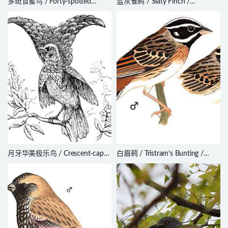
多斑食蜜鸟 / Forty-spotted
蓝灰雀鹀 / Slaty Finch /
Pardalote / Pardalotus
Haplospiza rustica
quadragintus
月牙华美极乐鸟 / Crescent-caped
白眉鹀 / Tristram’s Bunting /
Lophorina / Lophorina niedda
Emberiza tristrami