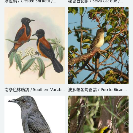
鵙雀鹟 / Crested Shriketit /
秘鲁酋长鹂 / Selva Cacique /
Falcunculus frontatus
Cacicus koepckeae
南杂色林鵙鹟 / Southern Variable
波多黎各蝇霸鹟 / Puerto Rican
Pitohui / Pitohui uropygialis
Flycatcher / Myiarchus antillarum