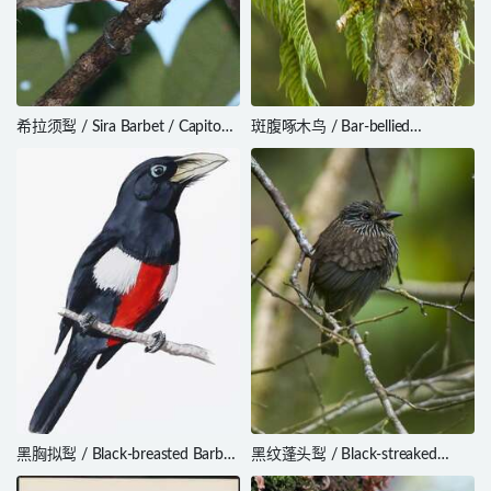
希拉须䴕 / Sira Barbet / Capito
斑腹啄木鸟 / Bar-bellied
fitzpatricki
Woodpecker / Veniliornis
nigriceps
黑胸拟䴕 / Black-breasted Barbet
黑纹蓬头䴕 / Black-streaked
/ Lybius rolleti
Puffbird / Malacoptila fulvogularis