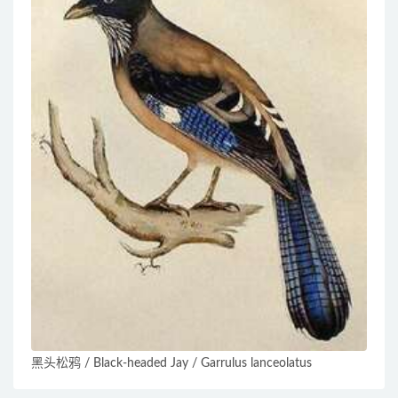
黑头松鸦 / Black-headed Jay / Garrulus lanceolatus