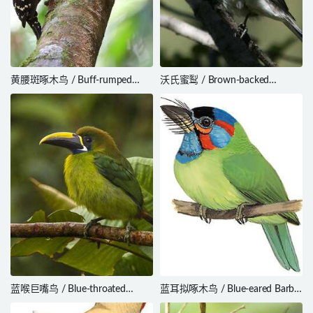
黄腰斑啄木鸟 / Buff-rumped
沃氏蜜䴕 / Brown-backed
Woodpecker / Meiglyptes tristis
Honeybird / Prodotiscus regulus
蓝喉巨嘴鸟 / Blue-throated
蓝耳拟啄木鸟 / Blue-eared Barbet
Toucanet / Aulacorhynchus
/ Psilopogon duvaucelii