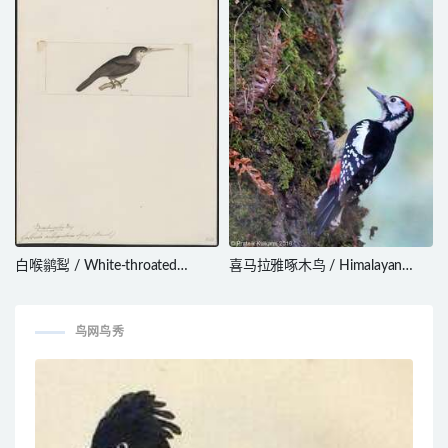
白喉鹟䴕 / White-throated
喜马拉雅啄木鸟 / Himalayan
Jacamar / Brachygalba albogularis
Woodpecker / Dendrocopos
himalayensis
鸟网鸟秀