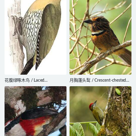
caeruleogularis
花腹绿啄木鸟 / Laced
月胸蓬头䴕 / Crescent-chested
Woodpecker / Picus vittatus
Puffbird / Malacoptila striata