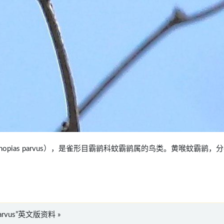
学名：Conopias parvus），是雀形目霸鹟科蚊霸鹟属的鸟类。黄喉蚊霸鹟，
s parvus”英文版资料 »