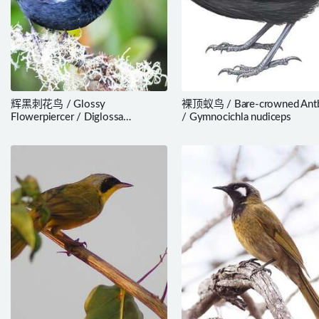
辉黑刺花鸟 / Glossy
裸顶蚁鸟 / Bare-crowned Antb
Flowerpiercer / Diglossa
/ Gymnocichla nudiceps
lafresnayii