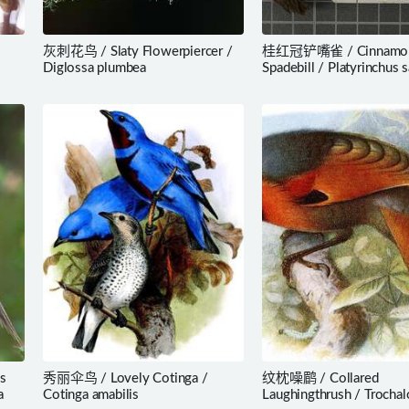
灰刺花鸟 / Slaty Flowerpiercer /
桂红冠铲嘴雀 / Cinnamon-
Diglossa plumbea
Spadebill / Platyrinchus 
s
秀丽伞鸟 / Lovely Cotinga /
纹枕噪鹛 / Collared
a
Cotinga amabilis
Laughingthrush / Trocha