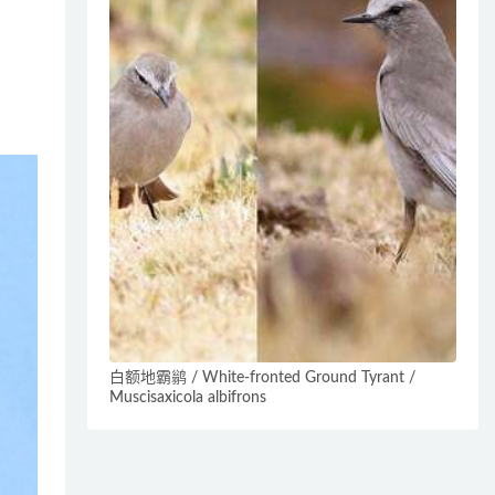
白额地霸鹟 / White-fronted Ground Tyrant /
Muscisaxicola albifrons