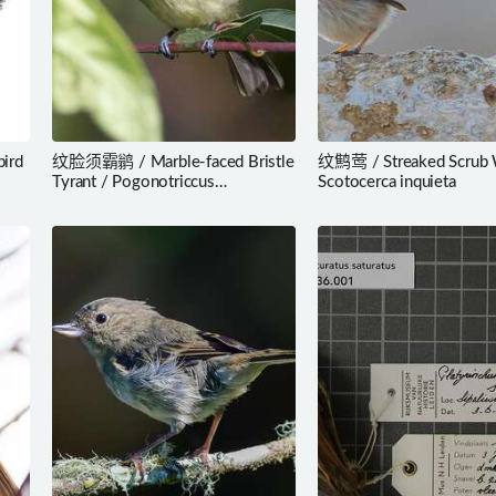
ird
纹脸须霸鹟 / Marble-faced Bristle
纹鹪莺 / Streaked Scrub W
Tyrant / Pogonotriccus
Scotocerca inquieta
ophthalmicus