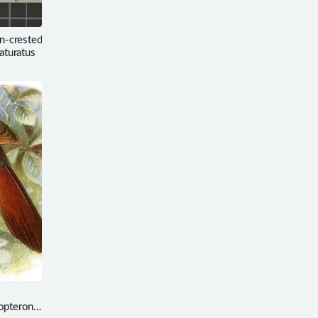
crested
saturatus
lopteron