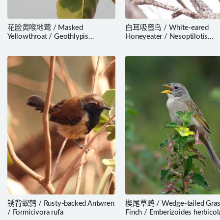
花脸黄喉地莺 / Masked
白耳吸蜜鸟 / White-eared
Yellowthroat / Geothlypis
Honeyeater / Nesoptilotis
aequinoctialis
leucotis
锈背蚁鹩 / Rusty-backed Antwren
楔尾草鹀 / Wedge-tailed Gras
/ Formicivora rufa
Finch / Emberizoides herbicol