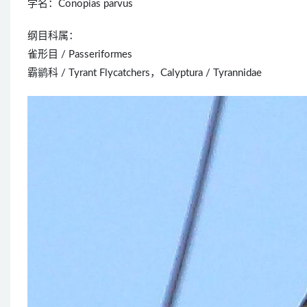
学名：Conopias parvus
纲目科属：
雀形目 / Passeriformes
霸鹟科 / Tyrant Flycatchers，Calyptura / Tyrannidae