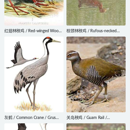
红翅林秧鸡 / Red-winged Wood
棕颈林秧鸡 / Rufous-necked
Rail / Aramides calopterus
Wood Rail / Aramides axillaris
灰鹤 / Common Crane / Grus
关岛秧鸡 / Guam Rail /
grus
Hypotaenidia owstoni