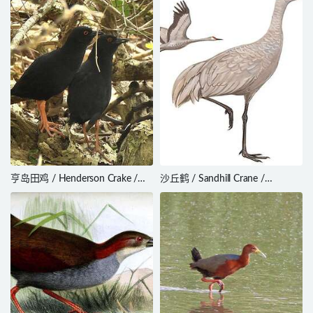
亨岛田鸡 / Henderson Crake /
沙丘鹤 / Sandhill Crane /
Zapornia atra
Antigone canadensis