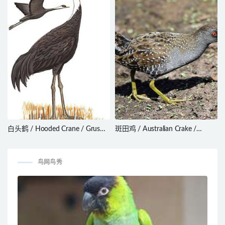
白头鹤 / Hooded Crane / Grus
斑田鸡 / Australian Crake /
monacha
Porzana fluminea
鸟网鸟秀