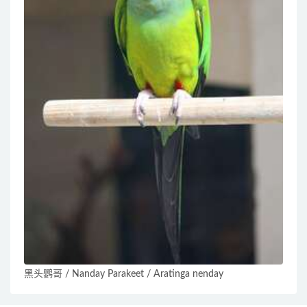
黑头鹦哥 / Nanday Parakeet / Aratinga nenday