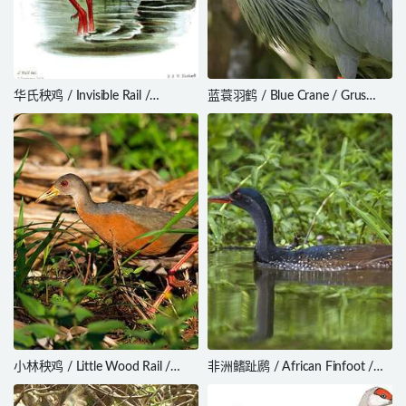
华氏秧鸡 / Invisible Rail /
蓝蓑羽鹤 / Blue Crane / Grus
Habroptila wallacii
paradisea
小林秧鸡 / Little Wood Rail /
非洲鳍趾䴘 / African Finfoot /
Aramides mangle
Podica senegalensis