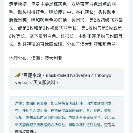
走步快捷。鸟身主要是棕灰色，双胁带有白色斑点的羽
毛。额头柑橘红色，嘴长度适中，鼻孔狭长；头具额甲，
后缘圆钝；嘴和额甲色彩鲜艳。翅圆形，第2枚初级飞羽最
长，或第2枚和第3枚初级飞羽等长，第1枚约与第5枚或第
6枚等长。尾下覆羽白色。趾很长，中趾不连爪约与跗蹠等
长。趾具狭窄的直缘膜或蹼。分布于澳大利亚和新西兰。
地理分布：澳洲：澳大利亚
“黑尾水鸡 / Black-tailed Nativehen / Tribonyx
ventralis”英文版资料 »
声明：
本站所有文章，如无特殊说明或标注，均为本站原创发
布。任何个人或组织，在未征得本站同意时，禁止复制、盗用、
采集、发布本站内容到任何网站、书籍等各类媒体平台。如若本
站内容侵犯了原著者的合法权益，可联系我们进行处理。
查看鸟
网版权声明>>