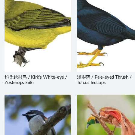
科氏绣眼鸟 / Kirk’s White-eye /
淡眼鸫 / Pale-eyed Thrush /
Zosterops kirki
Turdus leucops