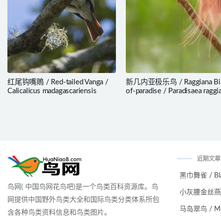
红尾钩嘴鵙 / Red-tailed Vanga /
新几内亚极乐鸟 / Raggiana Bir
Calicalicus madagascariensis
of-paradise / Paradisaea raggi
近期文章
黑巾舞雀 / Black
鸟网( 中国鸟网花鸟吧)是一个鸟类百科资源库。鸟
小灰腰金丝燕 / Ma
网提供中国野外鸟类大全和国际鸟类分类体系所包
马岛翠鸟 / Malag
含各种鸟类资料信息和鸟类图片。