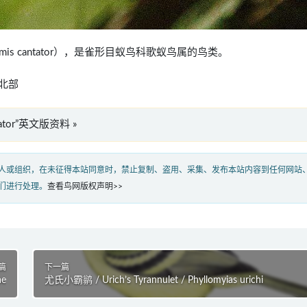
ocnemis cantator），是雀形目蚁鸟科歌蚁鸟属的鸟类。
北部
antator”英文版资料 »
人或组织，在未征得本站同意时，禁止复制、盗用、采集、发布本站内容到任何网站
们进行处理。
查看鸟网版权声明>>
篇
下一篇
ae
尤氏小霸鹟 / Urich’s Tyrannulet / Phyllomyias urichi