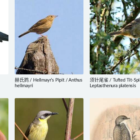
赫氏鹨 / Hellmayr’s Pipit / Anthus
须针尾雀 / Tufted Tit-Spin
hellmayri
Leptasthenura platensis