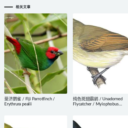
相关文章
斐济鹦雀 / Fiji Parrotfinch /
纯色斑翅霸鹟 / Unadorned
Erythrura pealii
Flycatcher / Myiophobus
inornatus