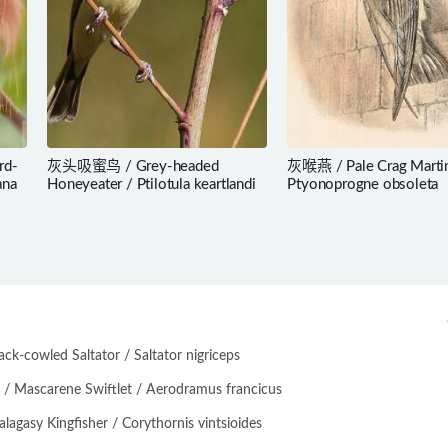
d-
灰头吸蜜鸟 / Grey-headed
灰喉燕 / Pale Crag Martin
ana
Honeyeater / Ptilotula keartlandi
Ptyonoprogne obsoleta
-cowled Saltator / Saltator nigriceps
scarene Swiftlet / Aerodramus francicus
asy Kingfisher / Corythornis vintsioides