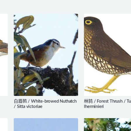
白眉䴓 / White-browed Nuthatch
林鸫 / Forest Thrush / Tu
/ Sitta victoriae
lherminieri