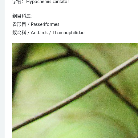
学名：Hypocnemis cantator
纲目科属：
雀形目 / Passeriformes
蚁鸟科 / Antbirds / Thamnophilidae