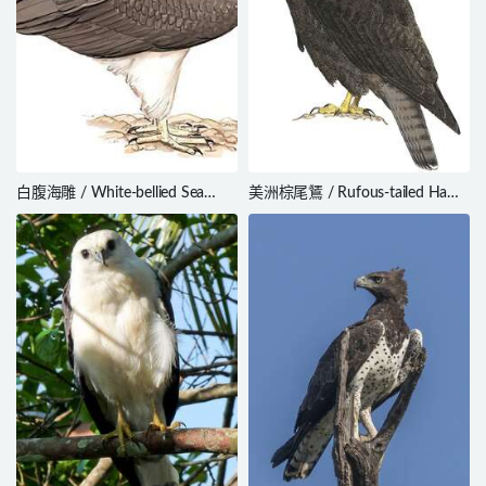
白腹海雕 / White-bellied Sea
美洲棕尾鵟 / Rufous-tailed Hawk
Eagle / Haliaeetus leucogaster
/ Buteo ventralis