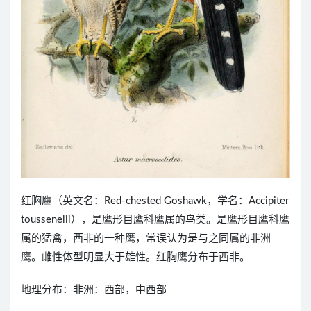
红胸鹰（英文名：Red-chested Goshawk，学名：Accipiter
toussenelii），是鹰形目鹰科鹰属的鸟类。是鹰形目鹰科鹰
属的猛禽，西非的一种鹰，常误认为是与之同属的非洲
鹰。雌性体型明显大于雄性。红胸鹰分布于西非。
地理分布：非洲：西部，中西部