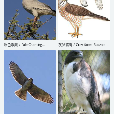
淡色歌鹰 / Pale Chanting
灰脸鵟鹰 / Grey-faced Buzzard /
Goshawk / Melierax canorus
Butastur indicus