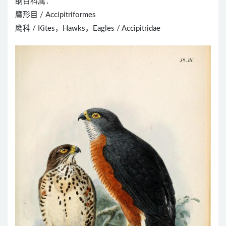
纲目科属：
鹰形目 / Accipitriformes
鹰科 / Kites，Hawks，Eagles / Accipitridae