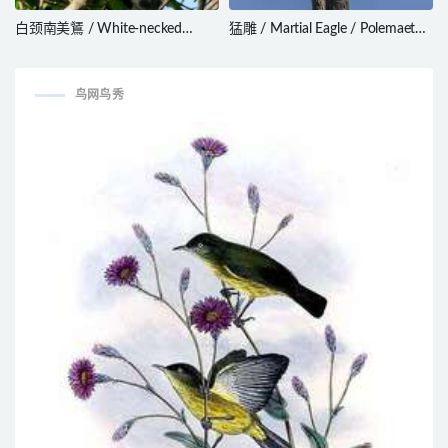
白颈南美鵟 / White-necked
猛雕 / Martial Eagle / Polemaetus
Hawk / Buteogallus lacernulatus
bellicosus
鸟网鸟秀