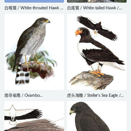
白喉鵟 / White-throated Hawk /
白尾鵟 / White-tailed Hawk /
Buteo albigula
Geranoaetus albicaudatus
南非雀鹰 / Ovambo
虎头海雕 / Steller’s Sea Eagle /
Sparrowhawk / Accipiter
Haliaeetus pelagicus
ovampensis