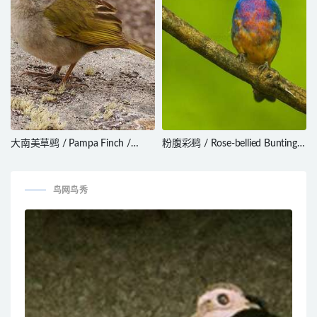
大南美草鹀 / Pampa Finch /
粉腹彩鹀 / Rose-bellied Bunting /
Embernagra platensis
Passerina rositae
鸟网鸟秀