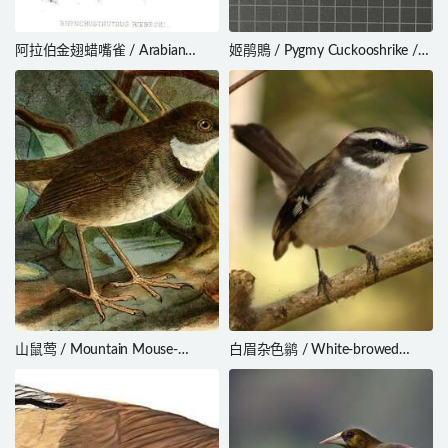
阿拉伯金翅蜡嘴雀 / Arabian
姬鹃鵙 / Pygmy Cuckooshrike /
Golden-winged Grosbeak /
Celebesica abbotti
Rhynchostruthus percivali
山鼠莺 / Mountain Mouse-
白眉杂色鹟 / White-browed
warbler / Origma robusta
Robin / Poecilodryas superciliosa