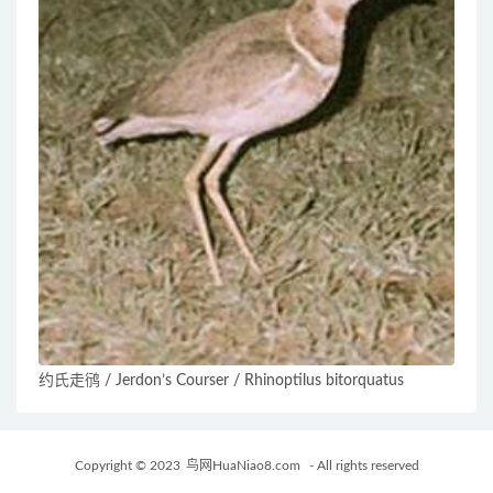
约氏走鸻 / Jerdon’s Courser / Rhinoptilus bitorquatus
Copyright © 2023
鸟网HuaNiao8.com
- All rights reserved