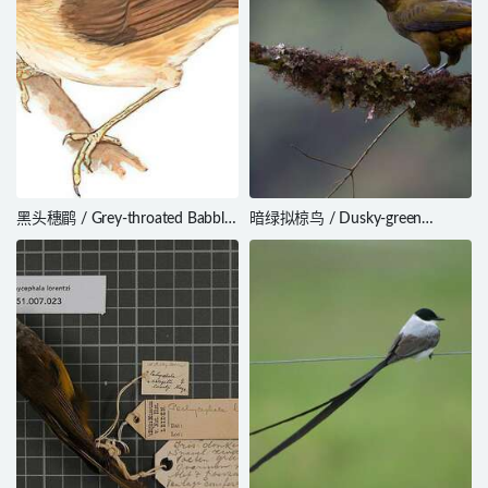
黑头穗鹛 / Grey-throated Babbler
暗绿拟椋鸟 / Dusky-green
/ Stachyris nigriceps
Oropendola / Psarocolius
atrovirens