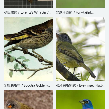
罗氏啸鹟 / Lorentz’s Whistler /
叉尾王霸鹟 / Fork-tailed
Pachycephala lorentzi
Flycatcher / Tyrannus savana
金翅蜡嘴雀 / Socotra Golden-
眼环扁嘴霸鹟 / Eye-ringed Flatbill
winged Grosbeak /
/ Rhynchocyclus brevirostris
Rhynchostruthus socotranus