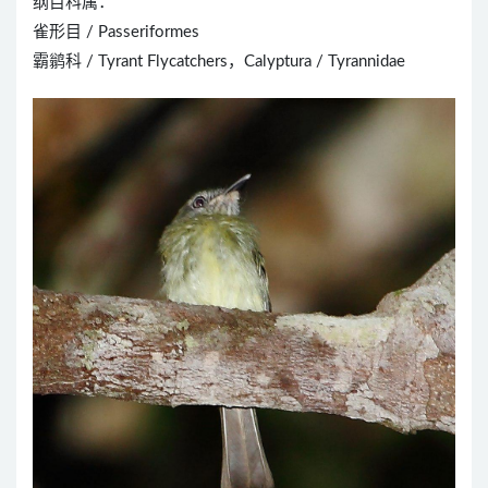
纲目科属：
雀形目 / Passeriformes
霸鹟科 / Tyrant Flycatchers，Calyptura / Tyrannidae