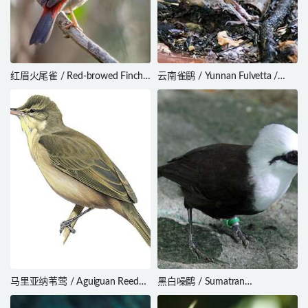
红眉火尾雀 / Red-browed Finch /
云南雀鹛 / Yunnan Fulvetta /
Neochmia temporalis
Alcippe fratercula
马里亚纳苇莺 / Aguiguan Reed
黑白噪鹛 / Sumatran
Warbler / Acrocephalus nijoi
Laughingthrush / Garrulax bicolor