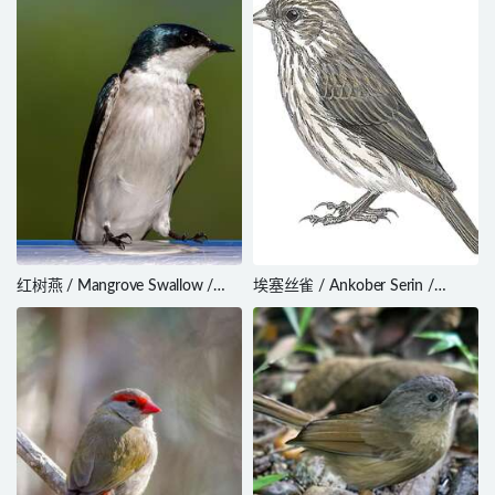
红树燕 / Mangrove Swallow /
埃塞丝雀 / Ankober Serin /
Tachycineta albilinea
Crithagra ankoberensis