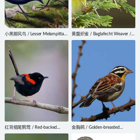
小黑脚风鸟 / Lesser Melampitta /
黄腹织雀 / Baglafecht Weaver /
Melampitta lugubris
Ploceus baglafecht
红背细尾鹩莺 / Red-backed
金胸鹀 / Golden-breasted
Fairywren / Malurus
Bunting / Emberiza flaviventris
melanocephalus