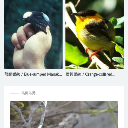
蓝腰娇鹟 / Blue-rumped Manakin
橙领娇鹟 / Orange-collared
/ Lepidothrix isidorei
Manakin / Manacus aurantiacus
鸟网鸟秀