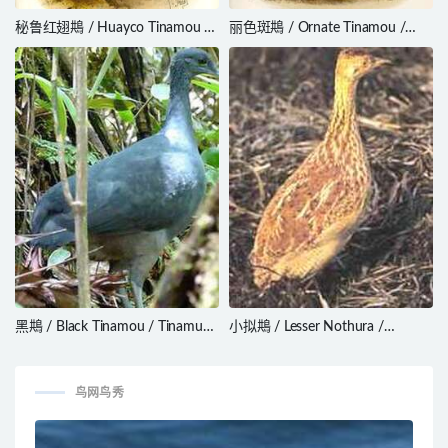
秘鲁红翅䳍 / Huayco Tinamou /
丽色斑䳍 / Ornate Tinamou /
Rhynchotus maculicollis
Nothoprocta ornata
黑䳍 / Black Tinamou / Tinamus
小拟䳍 / Lesser Nothura /
osgoodi
Nothura minor
鸟网鸟秀