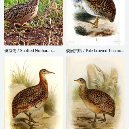
斑拟䳍 / Spotted Nothura /
淡眉穴䳍 / Pale-browed Tinamou
Nothura maculosa
/ Crypturellus transfasciatus