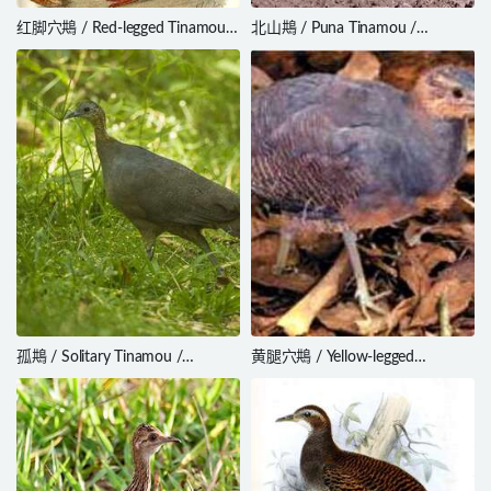
红脚穴䳍 / Red-legged Tinamou /
北山䳍 / Puna Tinamou /
Crypturellus erythropus
Tinamotis pentlandii
孤䳍 / Solitary Tinamou /
黄腿穴䳍 / Yellow-legged
Tinamus solitarius
Tinamou / Crypturellus
noctivagus