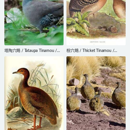
塔陶穴䳍 / Tataupa Tinamou /
棕穴䳍 / Thicket Tinamou /
Crypturellus tataupa
Crypturellus cinnamomeus