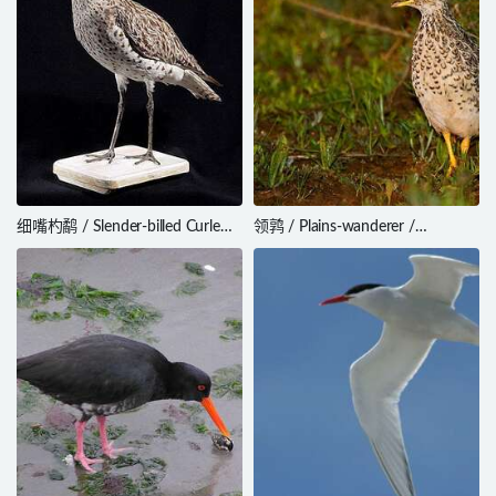
细嘴杓鹬 / Slender-billed Curlew /
领鹑 / Plains-wanderer /
Numenius tenuirostris
Pedionomus torquatus