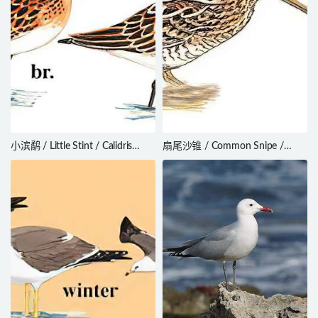
小滨鹬 / Little Stint / Calidris
扇尾沙锥 / Common Snipe /
minuta
Gallinago gallinago