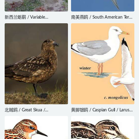
新西兰蛎鹬 / Variable
南美燕鸥 / South American Tern
Oystercatcher / Haematopus
/ Sterna hirundinacea
unicolor
北贼鸥 / Great Skua /
黄脚银鸥 / Caspian Gull / Larus
Stercorarius skua
cachinnans