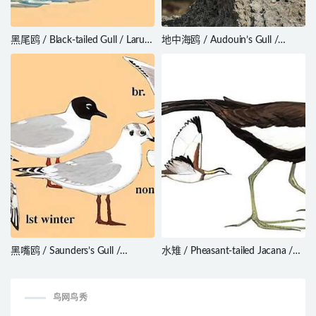
黑尾鸥 / Black-tailed Gull / Larus
地中海鸥 / Audouin’s Gull /
crassirostris
Ichthyaetus audouinii
黑嘴鸥 / Saunders’s Gull /
水雉 / Pheasant-tailed Jacana /
Chroicocephalus saundersi
Hydrophasianus chirurgus
鸟网鸟秀