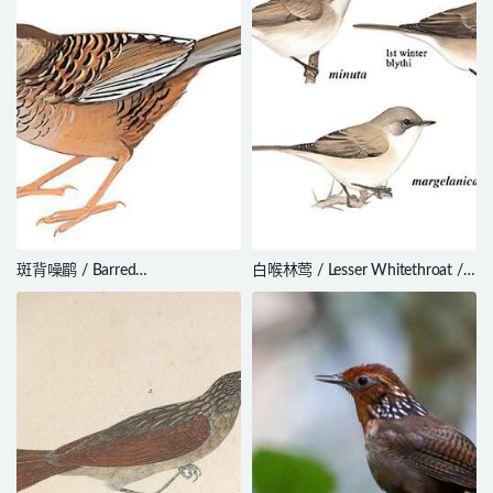
斑背噪鹛 / Barred
白喉林莺 / Lesser Whitethroat /
Laughingthrush / Ianthocincla
Curruca curruca
lunulata