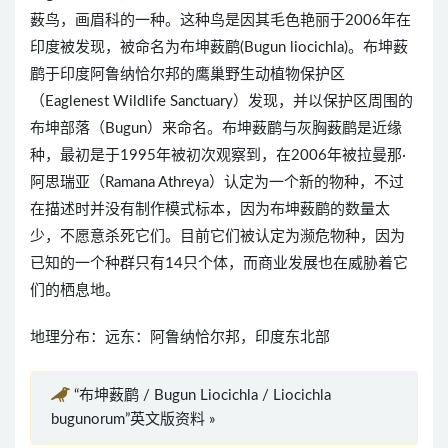
薮鸟，画眉科的一种。这种鸟是因其毛色艳丽于2006年在
印度被发现，被命名为布坤薮鹛(Bugun liocichla)。布坤薮
鹛于印度阿鲁纳恰尔邦的鹰巢野生动植物保护区
（Eaglenest Wildlife Sanctuary）发现，并以保护区周围的
布坤部落（Bugun）来命名。布坤薮鹛与灰胸薮鹛是近缘
种，最初是于1995年被初次观察到，在2006年被拉曼那·
阿思瑞亚（Ramana Athreya）认定为一个新的物种，不过
在描述时并没有制作模式标本，因为布坤薮鹛的数量太
少，不愿意杀死它们。目前它们被认定为濒危物种，因为
已知的一个种群只有14只个体，而商业发展也在威胁着它
们的栖息地。
地理分布：远东：阿鲁纳恰尔邦，印度东北部
“布坤薮鹛 / Bugun Liocichla / Liocichla
bugunorum”英文版资料 »