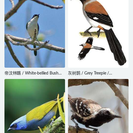
帝汶林䳭 / White-bellied Bush
灰树鹊 / Grey Treepie /
Chat / Saxicola gutturalis
Dendrocitta formosae