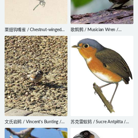
栗翅钩嘴雀 / Chestnut-winged
歌鹪鹩 / Musician Wren /
Hookbill / Ancistrops strigilatus
Cyphorhinus arada
文氏岩鹀 / Vincent’s Bunting /
苏克雷蚁鸫 / Sucre Antpitta /
Emberiza vincenti
Grallaricula cumanensis