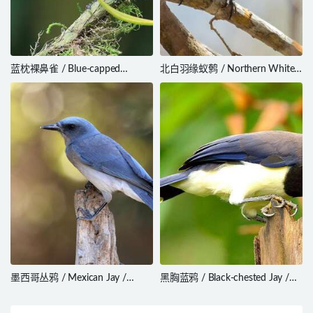
蓝枕裸鼻雀 / Blue-capped
北白羽缘蚁鹩 / Northern White-
Tanager / Sporathraupis
fringed Antwren / Formicivora
cyanocephala
intermedia
墨西哥丛鸦 / Mexican Jay /
黑胸蓝鸦 / Black-chested Jay /
Aphelocoma wollweberi
Cyanocorax affinis