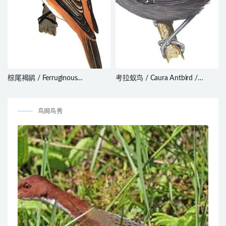
棕尾褐鹟 / Ferruginous
考拉蚁鸟 / Caura Antbird /
Flycatcher / Muscicapa ferruginea
Myrmelastes caurensis
鸟网鸟秀