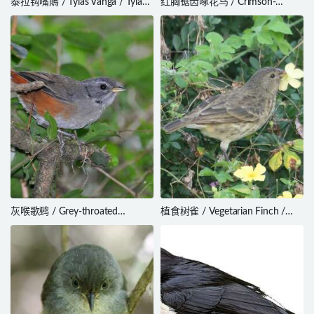
泰拉钩嘴鵙 / Tylas Vanga / Tylas
红胸锯齿啄花鸟 / Crimson-
eduardi
breasted Flowerpecker /
Prionochilus percussus
灰喉歌鹀 / Grey-throated
植食树雀 / Vegetarian Finch /
Warbling Finch / Microspingus
Platyspiza crassirostris
cabanisi