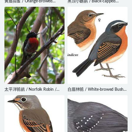
黄眉拟雀 / Orange-browed
黑顶小霸鹟 / Black-capped
Hemispingus / Kleinothraupis
Tyrannulet / Phyllomyias
calophrys
nigrocapillus
太平洋鸲鹟 / Norfolk Robin /
白眉林鸲 / White-browed Bush
Petroica multicolor
Robin / Tarsiger indicus