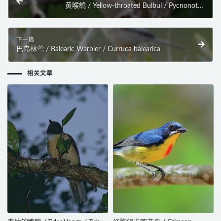
黄喉鹎 / Yellow-throated Bulbul / Pycnonotus
xantholaemus
下一篇
巴岛林莺 / Balearic Warbler / Curruca balearica
相关文章