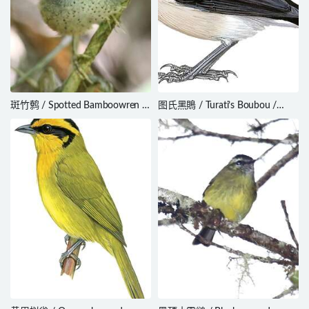
斑竹鹩 / Spotted Bamboowren /
图氏黑鵙 / Turati’s Boubou /
Psilorhamphus guttatus
Laniarius turatii