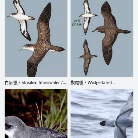
amsterdamensis
白额鹱 / Streaked Shearwater /
楔尾鹱 / Wedge-tailed
Calonectris leucomelas
Shearwater / Ardenna pacifica