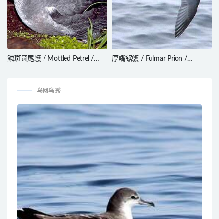
鳞斑圆尾鹱 / Mottled Petrel /
厚嘴锯鹱 / Fulmar Prion /
Pterodroma inexpectata
Pachyptila crassirostris
鸟网鸟秀