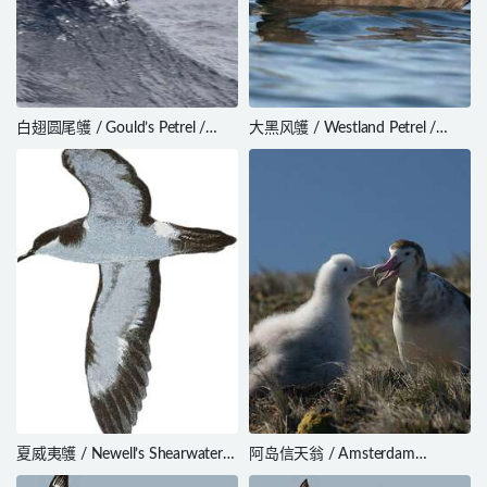
白翅圆尾鹱 / Gould’s Petrel /
大黑风鹱 / Westland Petrel /
Pterodroma leucoptera
Procellaria westlandica
夏威夷鹱 / Newell’s Shearwater /
阿岛信天翁 / Amsterdam
Puffinus newelli
Albatross / Diomedea