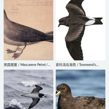
黑圆尾鹱 / Mascarene Petrel /
索科洛岛海燕 / Townsend’s
Pseudobulweria aterrima
Storm Petrel / Oceanodroma
socorroensis