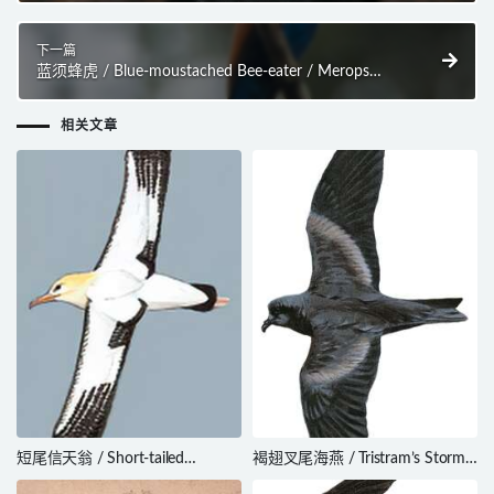
下一篇
蓝须蜂虎 / Blue-moustached Bee-eater / Merops
mentalis
相关文章
短尾信天翁 / Short-tailed
褐翅叉尾海燕 / Tristram’s Storm
Albatross / Phoebastria albatrus
Petrel / Oceanodroma tristrami