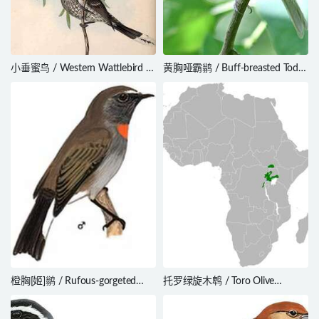
小垂蜜鸟 / Western Wattlebird /
黄胸哑霸鹟 / Buff-breasted Tody-
Anthochaera lunulata
Tyrant / Hemitriccus mirandae
橙胸[姬]鹟 / Rufous-gorgeted
托罗绿旋木鹎 / Toro Olive
Flycatche
Greenbul / Phyllastrephus
hypochloris