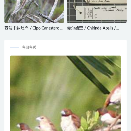
西波卡纳灶鸟 / Cipo Canastero /
赤尔娇莺 / Chirinda Apalis /
Asthenes luizae
Apalis chirindensis
鸟网鸟秀