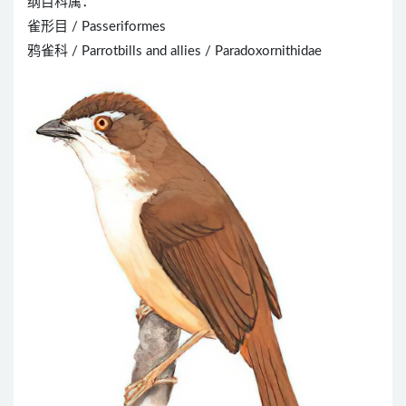
纲目科属：
雀形目 / Passeriformes
鸦雀科 / Parrotbills and allies / Paradoxornithidae