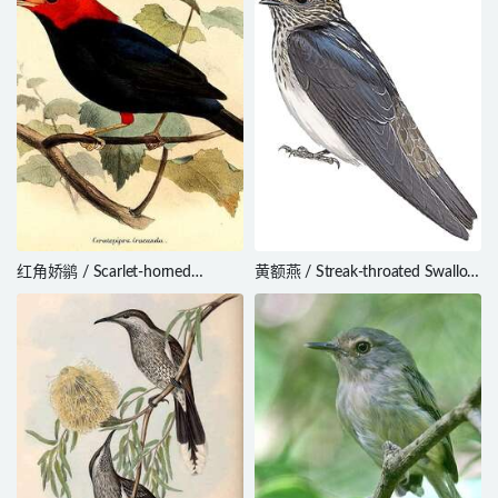
红角娇鹟 / Scarlet-horned
黄额燕 / Streak-throated Swallow
Manakin / Ceratopipra cornuta
/ Petrochelidon fluvicola