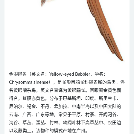
金眼鹛雀（英文名：Yellow-eyed Babbler，学名：
Chrysomma sinense），是雀形目鸦雀科鹛雀属的鸟类。俗
名黄眼嘈杂鸟，英文名直译为黄眼鹛雀。因眼圈金黄色而
得名，虹膜亦黄色。分布于巴基斯坦、印度、斯里兰卡、
尼泊尔、锡金、不丹、孟加拉、中南半岛以及中国大陆的
云南、广西、广东等地，常见于平原、村寨、开阔河谷、
沟谷、草丛、灌丛、竹林、幼阔叶林下高草丛中、农田边
以及蕨类上。该物种的模式产地在广州。