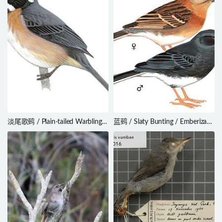
淡尾歌鹀 / Plain-tailed Warbling
蓝鹀 / Slaty Bunting / Emberiza
Finch / Microspingus alticola
siemsseni