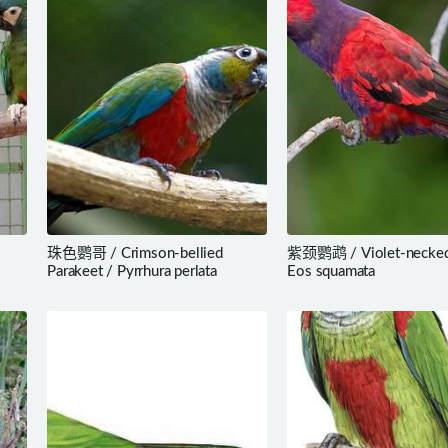
珠色鹦哥 / Crimson-bellied
紫颈鹦鹉 / Violet-necked
Parakeet / Pyrrhura perlata
Eos squamata