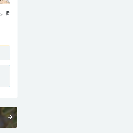
鸟类。橙
、