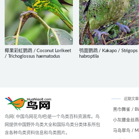
椰果彩虹鹦鹉 / Coconut Lorikeet
鸮面鹦鹉 / Kakapo / Strigops
/ Trichoglossus haematodus
habroptila
近期文章
黑巾舞雀 / Black
鸟网( 中国鸟网花鸟吧)是一个鸟类百科资源库。鸟
小灰腰金丝燕 / Ma
网提供中国野外鸟类大全和国际鸟类分类体系所包
马岛翠鸟 / Malag
含各种鸟类资料信息和鸟类图片。