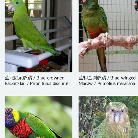
蓝冠扇尾鹦鹉 / Blue-crowned
蓝翅金刚鹦鹉 / Blue-winged
Racket-tail / Prioniturus discurus
Macaw / Primolius maracana