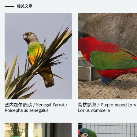
相关文章
塞内加尔鹦鹉 / Senegal Parrot /
紫枕鹦鹉 / Purple-naped Lory
Poicephalus senegalus
Lorius domicella