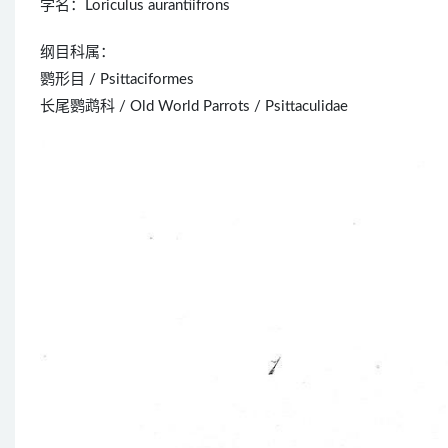
学名：Loriculus aurantiifrons
纲目科属：
鹦形目 / Psittaciformes
长尾鹦鹉科 / Old World Parrots / Psittaculidae