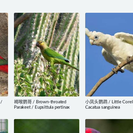
 /
褐喉鹦哥 / Brown-throated
小凤头鹦鹉 / Little Corell
Parakeet / Eupsittula pertinax
Cacatua sanguinea