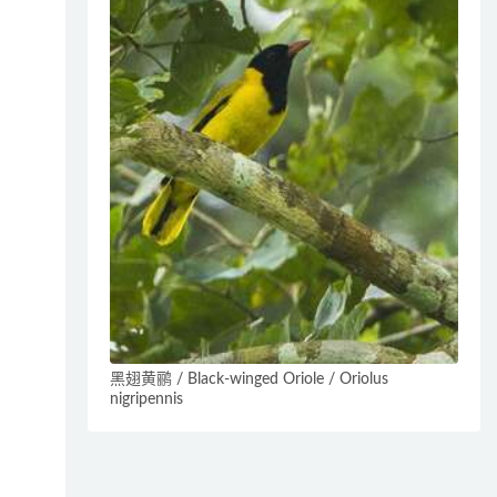
黑翅黄鹂 / Black-winged Oriole / Oriolus
nigripennis