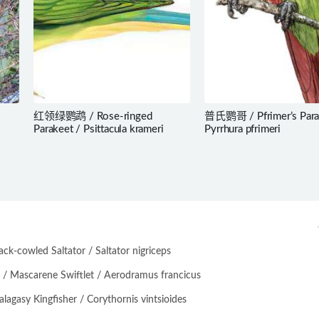
红领绿鹦鹉 / Rose-ringed
普氏鹦哥 / Pfrimer’s Para
Parakeet / Psittacula krameri
Pyrrhura pfrimeri
-cowled Saltator / Saltator nigriceps
scarene Swiftlet / Aerodramus francicus
asy Kingfisher / Corythornis vintsioides