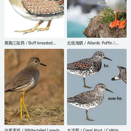
黄胸三趾鹑 / Buff-breasted
北极海鹦 / Atlantic Puffin /
Buttonquail / Turnix olivii
Fratercula arctica
白尾麦鸡 / White-tailed Lapwing
大滨鹬 / Great Knot / Calidris