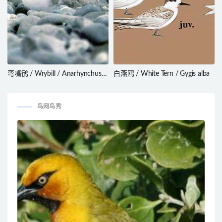
弯嘴鸻 / Wrybill / Anarhynchus
白燕鸥 / White Tern / Gygis alba
frontalis
鸟网鸟秀