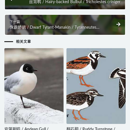
丝背鹎 / Hairy-backed Bulbul / Tricholestes criniger
下一篇
侏霸娇鹟 / Dwarf Tyrant-Manakin / Tyranneutes
stolzmanni
相关文章
安第斯鸥 / Andean Gull /
翻石鹬 / Ruddy Turnstone /