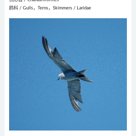
鸥科 / Gulls，Terns，Skimmers / Laridae