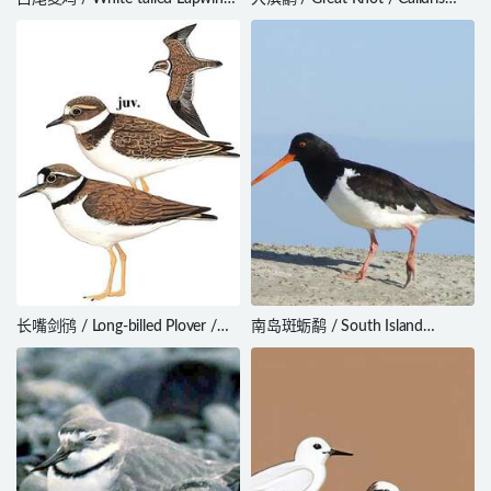
/ Vanellus leucurus
tenuirostris
长嘴剑鸻 / Long-billed Plover /
南岛斑蛎鹬 / South Island
Charadrius placidus
Oystercatcher / Haematopus
finschi