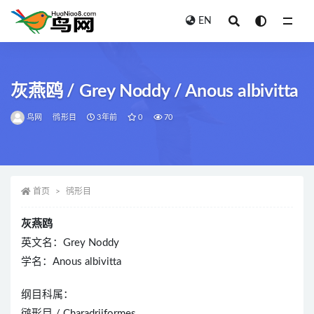
EN
全部
灰燕鸥 / Grey Noddy / Anous albivitta
鸟网
鸻形目
3年前
0
70
首页
鸻形目
灰燕鸥
英文名：Grey Noddy
学名：Anous albivitta
纲目科属：
鸻形目 / Charadriiformes