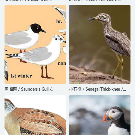
Chroicocephalus serranus
Arenaria interpres
黑嘴鸥 / Saunders’s Gull /
小石鸻 / Senegal Thick-knee /
Chroicocephalus saundersi
Burhinus senegalensis