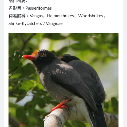
纲目科属：
雀形目 / Passeriformes
钩嘴鵙科 / Vangas，Helmetshrikes，Woodshrikes，
Shrike-flycatchers / Vangidae