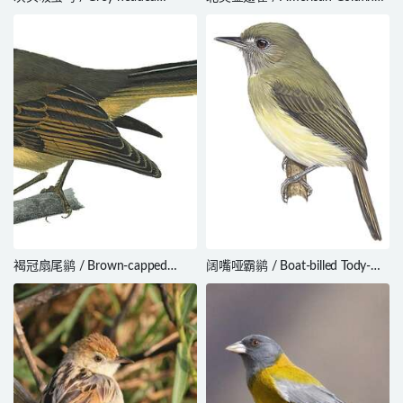
Honeyeater / Ptilotula keartlandi
/ Spinus tristis
褐冠扇尾鹟 / Brown-capped
阔嘴哑霸鹟 / Boat-billed Tody-
Fantail / Rhipidura diluta
Tyrant / Hemitriccus josephinae