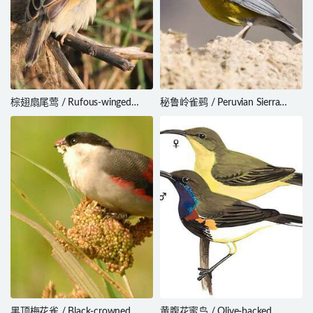
棕翅扇尾莺 / Rufous-winged
秘鲁岭雀鹀 / Peruvian Sierra
Cisticola / Cisticola galactotes
Finch / Phrygilus punensis
黑顶梅花雀 / Black-crowned
黄腹花蜜鸟 / Olive-backed