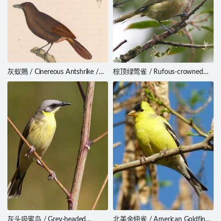
灰蚁鵙 / Cinereous Antshrike /
棕顶绿莺雀 / Rufous-crowned
Thamnomanes caesius
Greenlet / Hylophilus poicilotis
灰头吸蜜鸟 / Grey-headed
北美金翅雀 / American Goldfinch