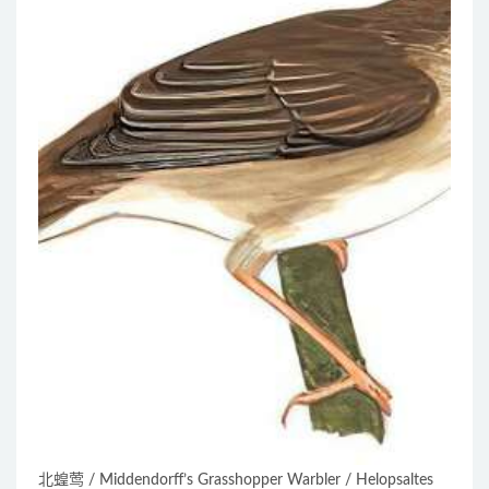
北蝗莺 / Middendorff’s Grasshopper Warbler / Helopsaltes