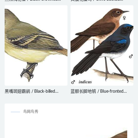
Waxbill / Estrilda nonnula
Sunbird / Cinnyris jugularis
黑嘴斑翅霸鹟 / Black-billed
蓝额长脚地鸲 / Blue-fronted
Flycatcher / Aphanotriccus audax
Robin / Cinclidium frontale
鸟网鸟秀