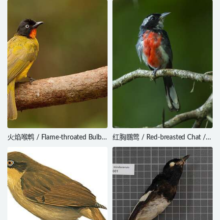
pulcherrimus
火焰喉鹎 / Flame-throated Bulbul
红胸䳭莺 / Red-breasted Chat /
/ Rubigula gularis
Granatellus venustus