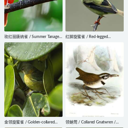
玫红丽唐纳雀 / Summer Tanager
红脚旋蜜雀 / Red-legged
/ Piranga rubra
Honeycreeper / Cyanerpes
cyaneus
金领旋蜜雀 / Golden-collared
领蚋莺 / Collared Gnatwren /
Honeycreeper / Iridophanes
Microbates collaris