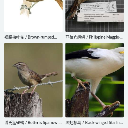
褐腰拾叶雀 / Brown-rumped
菲律宾鹊鸲 / Philippine Magpie-
Foliage-gleaner / Automolus
Robin / Copsychus mindanensis
melanopezus
博氏猛雀鹀 / Botteri’s Sparrow /
黑翅椋鸟 / Black-winged Starling
Peucaea botterii
/ Acridotheres melanopterus