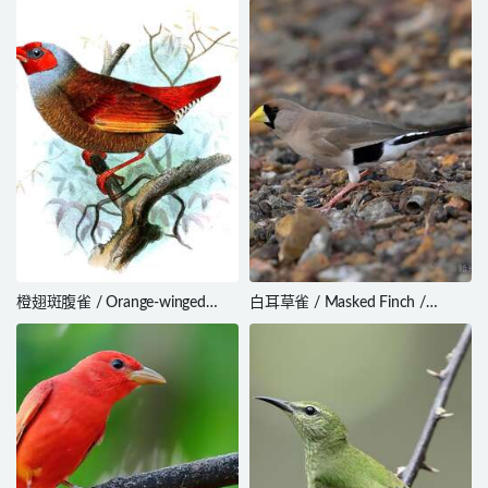
橙翅斑腹雀 / Orange-winged
白耳草雀 / Masked Finch /
Pytilia / Pytilia afra
Poephila personata