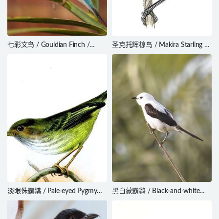
七彩文鸟 / Gouldian Finch /
圣克托辉椋鸟 / Makira Starling /
Chloebia gouldiae
Aplonis dichroa
淡眼侏霸鹟 / Pale-eyed Pygmy
黑白蒙霸鹟 / Black-and-white
Tyrant / Atalotriccus pilaris
Monjita / Heteroxolmis
dominicana