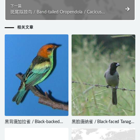
下一篇
斑尾拟掠鸟 / Band-tailed Oropendola / Cacicus
latirostris
相关文章
黑背唐加拉雀 / Black-backed
黑脸唐纳雀 / Black-faced Tanager
Tanager / Stilpnia peruviana
/ Schistochlamys melanopis