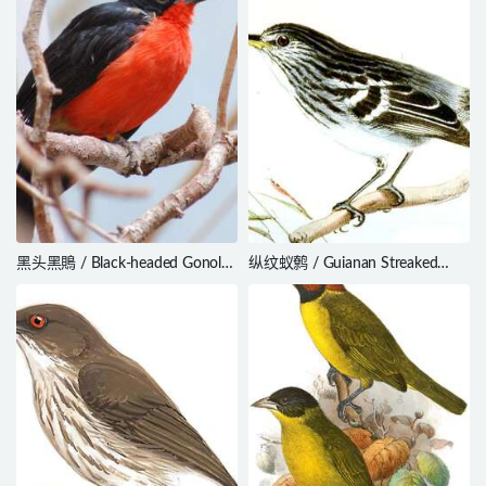
黑头黑鵙 / Black-headed Gonolek
纵纹蚁鹩 / Guianan Streaked
/ Laniarius erythrogaster
Antwren / Myrmotherula
surinamensis