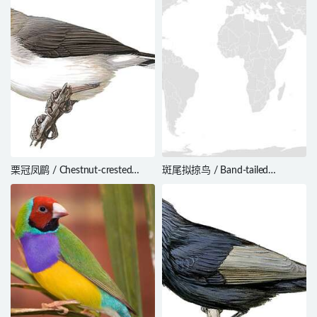
栗冠凤鹛 / Chestnut-crested
斑尾拟掠鸟 / Band-tailed
Yuhina / Staphida everetti
Oropendola / Cacicus latirostris