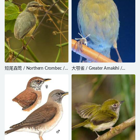
短尾森莺 / Northern Crombec /
大颚雀 / Greater Amakihi /
Sylvietta brachyura
Viridonia sagittirostris