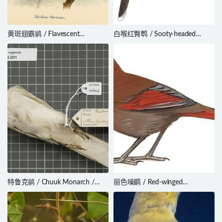
黄斑翅霸鹟 / Flavescent
白喉红臀鹎 / Sooty-headed
Flycatcher / Myiophobus
Bulbul / Pycnonotus aurigaster
flavicans
特鲁克鹟 / Chuuk Monarch /
丽色噪鹛 / Red-winged
Metabolus rugensis
Laughingthrush / Trochalopteron
formosum