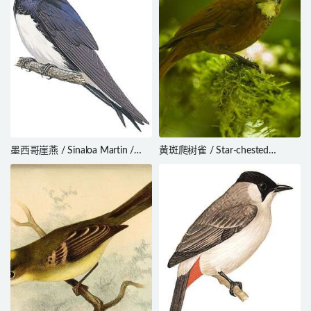
墨西哥崖燕 / Sinaloa Martin /
黄斑爬树雀 / Star-chested
Progne sinaloae
Treerunner / Margarornis stellatus