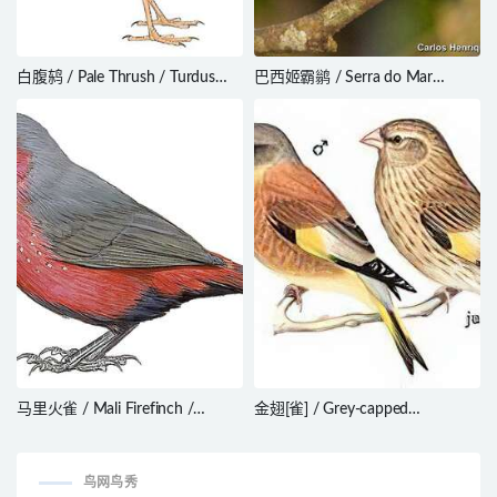
白腹鸫 / Pale Thrush / Turdus
巴西姬霸鹟 / Serra do Mar
pallidus
Tyrannulet / Phylloscartes difficilis
马里火雀 / Mali Firefinch /
金翅[雀] / Grey-capped
Lagonosticta virata
Greenfinch
鸟网鸟秀