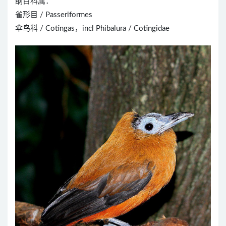
纲目科属：
雀形目 / Passeriformes
伞鸟科 / Cotingas，incl Phibalura / Cotingidae