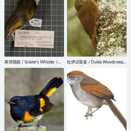
黑领啸鹟 / Sclater’s Whistler /
杜伊达䴕雀 / Duida Woodcreeper
Pachycephala soror
/ Lepidocolaptes duidae