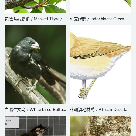
花脸蒂泰霸鹟 / Masked Tityra /
印支绿鹊 / Indochinese Green
Tityra semifasciata
Magpie / Cissa hypoleuca
白嘴牛文鸟 / White-billed Buffalo
非洲漠地林莺 / African Desert
Weaver / Bubalornis albirostris
Warbler / Curruca deserti