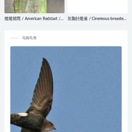
橙尾鸲莺 / American Redstart /
灰胸针尾雀 / Cinereous-breasted
Setophaga ruticilla
Spinetail / Synallaxis hypospodia
鸟网鸟秀