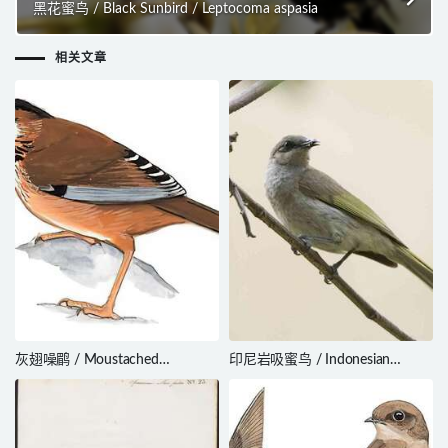
黑花蜜鸟 / Black Sunbird / Leptocoma aspasia
相关文章
灰翅噪鹛 / Moustached
印尼岩吸蜜鸟 / Indonesian
Laughingthrush / Ianthocincla
Honeyeater / Lichmera limbata
cineracea