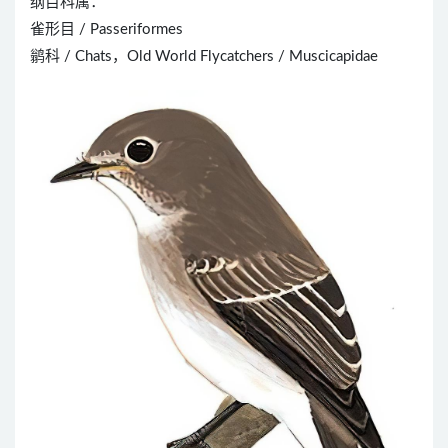
纲目科属：
雀形目 / Passeriformes
鹟科 / Chats，Old World Flycatchers / Muscicapidae