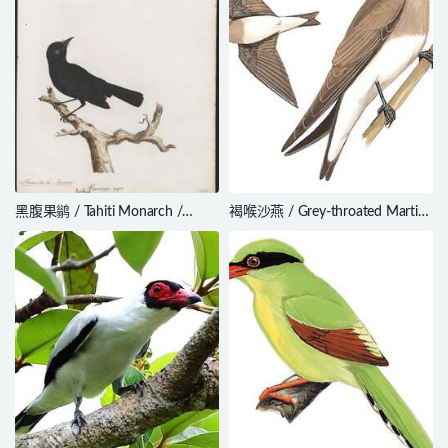
黑腹果鹟 / Tahiti Monarch /
褐喉沙燕 / Grey-throated Martin
Pomarea nigra
/ Riparia chinensis