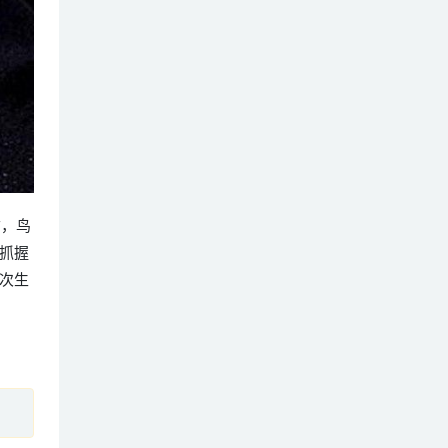
禽，鸟
抓握
次生