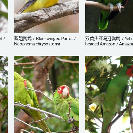
t /
蓝翅鹦鹉 / Blue-winged Parrot /
双黄头亚马逊鹦鹉 / Yell
Neophema chrysostoma
headed Amazon / Amazon