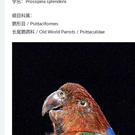
学名：Prosopeia splendens
纲目科属：
鹦形目 / Psittaciformes
长尾鹦鹉科 / Old World Parrots / Psittaculidae