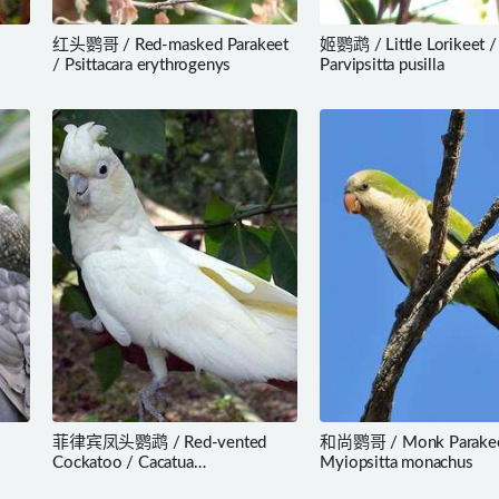
红头鹦哥 / Red-masked Parakeet
姬鹦鹉 / Little Lorikeet /
/ Psittacara erythrogenys
Parvipsitta pusilla
菲律宾凤头鹦鹉 / Red-vented
和尚鹦哥 / Monk Parakee
Cockatoo / Cacatua
Myiopsitta monachus
haematuropygia