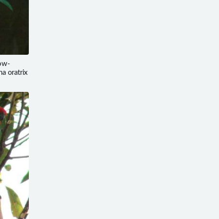
ow-
a oratrix