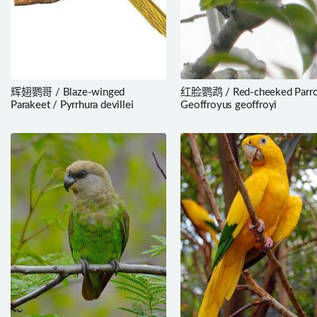
辉翅鹦哥 / Blaze-winged
红脸鹦鹉 / Red-cheeked Parro
Parakeet / Pyrrhura devillei
Geoffroyus geoffroyi