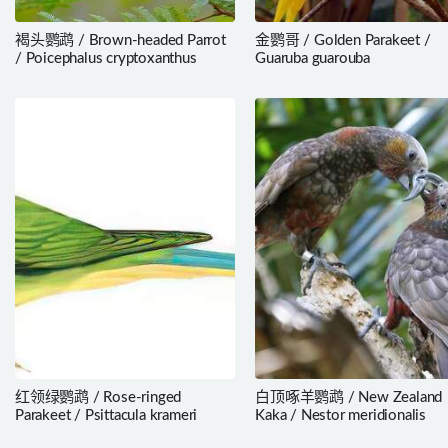
褐头鹦鹉 / Brown-headed Parrot
金鹦哥 / Golden Parakeet /
/ Poicephalus cryptoxanthus
Guaruba guarouba
红领绿鹦鹉 / Rose-ringed
白顶啄羊鹦鹉 / New Zealand
Parakeet / Psittacula krameri
Kaka / Nestor meridionalis