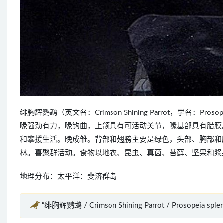
绯胸辉鹦鹉（英文名：Crimson Shining Parrot，学名：P
喙强劲有力，喙钩曲，上颌具有可活动关节，喙基部具有腊膜
和攀援生活。晚成雏。背部和翅膀主要是绿色，头部、胸部和
林。喜聚群活动。食物以地衣、昆虫、真菌、苔藓、坚果和浆
地理分布：太平洋：斐济群岛
“绯胸辉鹦鹉 / Crimson Shining Parrot / Prosopeia s