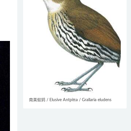
南美蚁鸫 / Elusive Antpitta / Grallaria eludens