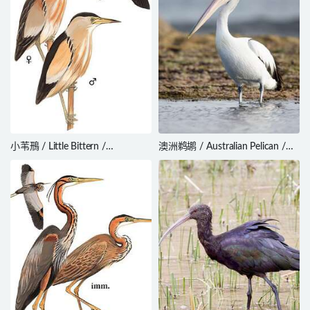
小苇鳽 / Little Bittern /
澳洲鹈鹕 / Australian Pelican /
Ixobrychus minutus
Pelecanus conspicillatus