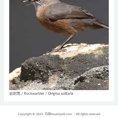
岩刺莺 / Rockwarbler / Origma solitaria
Copyright © 2023
鸟网HuaNiao8.com
- All rights reserved