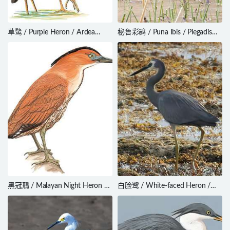
草鹭 / Purple Heron / Ardea
秘鲁彩鹮 / Puna Ibis / Plegadis
purpurea
ridgwayi
黑冠鳽 / Malayan Night Heron /
白脸鹭 / White-faced Heron /
Gorsachius melanolophus
Egretta novaehollandiae