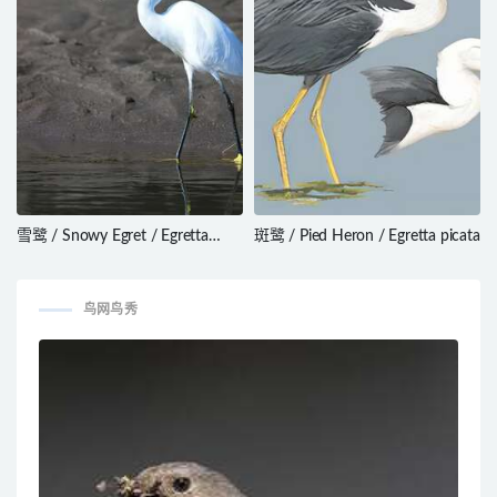
雪鹭 / Snowy Egret / Egretta
斑鹭 / Pied Heron / Egretta picata
thula
鸟网鸟秀