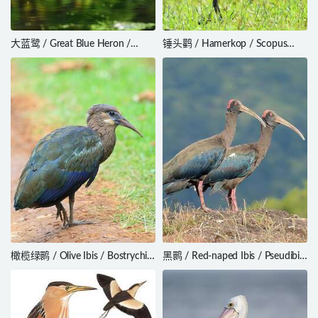
大蓝鹭 / Great Blue Heron /
锤头鹳 / Hamerkop / Scopus
Ardea herodias
umbretta
橄榄绿鹮 / Olive Ibis / Bostrychia
黑鹮 / Red-naped Ibis / Pseudibis
olivacea
papillosa