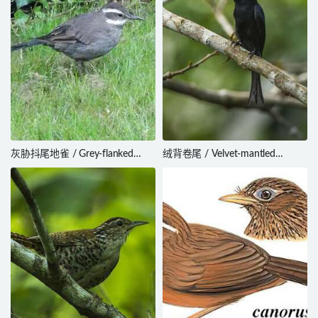
灰胁抖尾地雀 / Grey-flanked
绒背卷尾 / Velvet-mantled
Cinclodes / Cinclodes oustaleti
Drongo / Dicrurus modestus