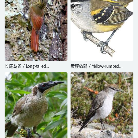
长尾䴕雀 / Long-tailed
黄腰蚁鹩 / Yellow-rumped
Woodcreeper / Deconychura
Antwren / Euchrepomis sharpei
longicauda