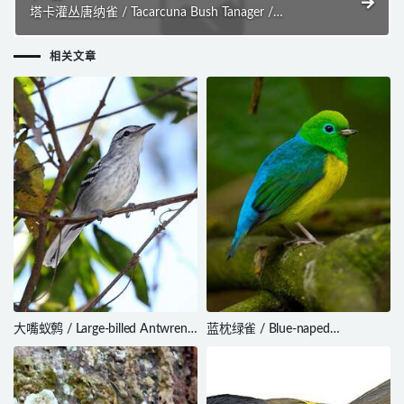
塔卡灌丛唐纳雀 / Tacarcuna Bush Tanager /
Chlorospingus tacarcunae
相关文章
大嘴蚁鹩 / Large-billed Antwren /
蓝枕绿雀 / Blue-naped
Herpsilochmus longirostris
Chlorophonia / Chlorophonia
cyanea