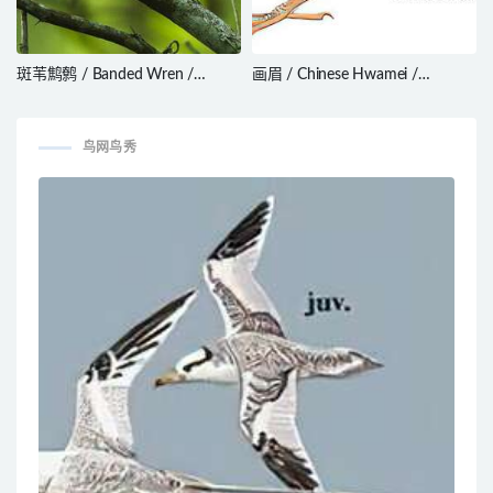
斑苇鹪鹩 / Banded Wren /
画眉 / Chinese Hwamei /
Thryophilus pleurostictus
Garrulax canorus
鸟网鸟秀