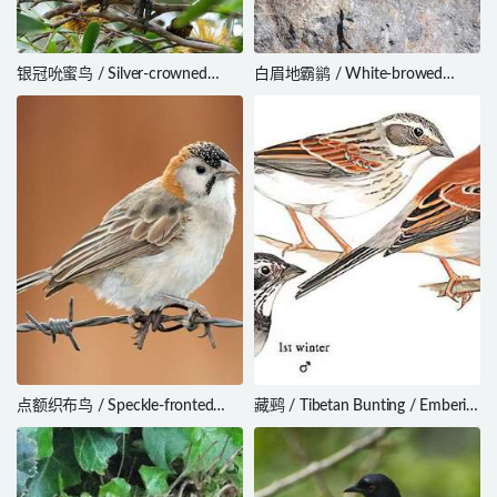
银冠吮蜜鸟 / Silver-crowned
白眉地霸鹟 / White-browed
Friarbird / Philemon argenticeps
Ground Tyrant / Muscisaxicola
albilora
点额织布鸟 / Speckle-fronted
藏鹀 / Tibetan Bunting / Emberiza
Weaver / Sporopipes frontalis
koslowi