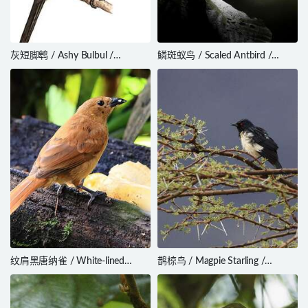
灰短脚鹎 / Ashy Bulbul /
鳞斑蚁鸟 / Scaled Antbird /
Hemixos flavala
Drymophila squamata
纹肩黑唐纳雀 / White-lined
鹊椋鸟 / Magpie Starling /
Tanager / Tachyphonus rufus
Speculipastor bicolor