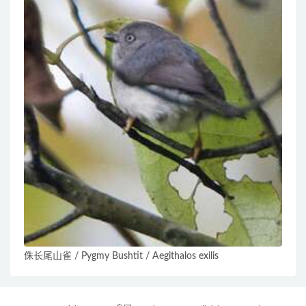
侏长尾山雀 / Pygmy Bushtit / Aegithalos exilis