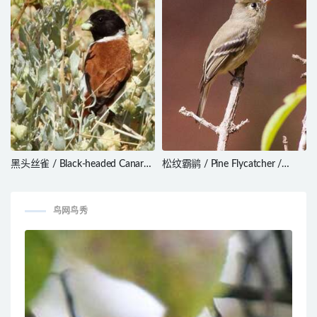
黑头丝雀 / Black-headed Canary
松纹霸鹟 / Pine Flycatcher /
/ Serinus alario
Empidonax affinis
鸟网鸟秀