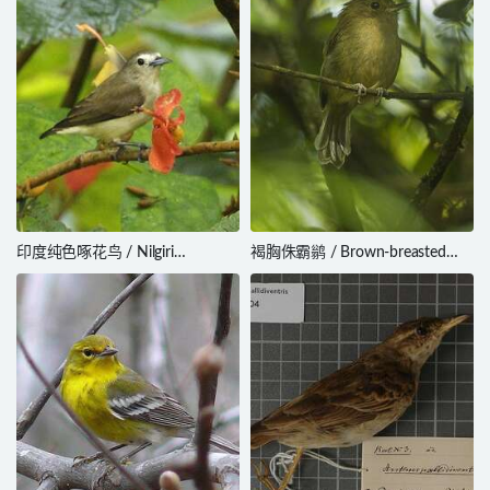
印度纯色啄花鸟 / Nilgiri
褐胸侏霸鹟 / Brown-breasted
Flowerpecker / Dicaeum concolor
Bamboo Tyrant / Hemitriccus
obsoletus