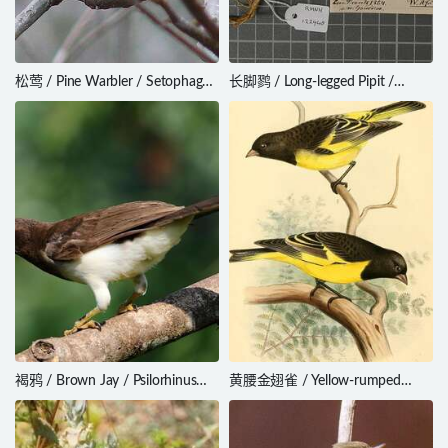
松莺 / Pine Warbler / Setophaga
长脚鹨 / Long-legged Pipit /
pinus
Anthus pallidiventris
褐鸦 / Brown Jay / Psilorhinus
黄腰金翅雀 / Yellow-rumped
morio
Siskin / Spinus uropygialis