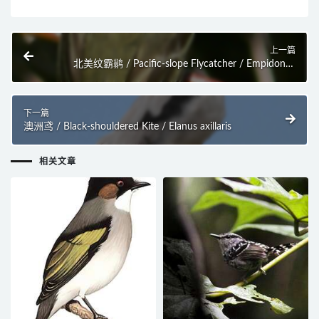
上一篇
北美纹霸鹟 / Pacific-slope Flycatcher / Empidonax
difficilis
下一篇
澳洲鸢 / Black-shouldered Kite / Elanus axillaris
相关文章