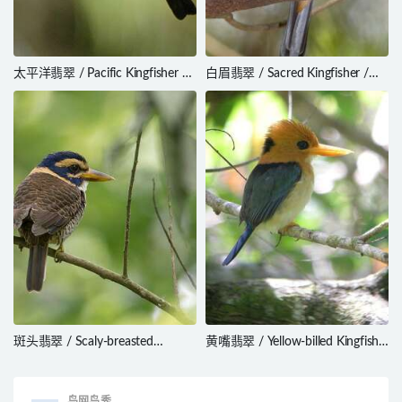
太平洋翡翠 / Pacific Kingfisher /
白眉翡翠 / Sacred Kingfisher /
Todiramphus sacer
Todiramphus sanctus
斑头翡翠 / Scaly-breasted
黄嘴翡翠 / Yellow-billed Kingfisher
Kingfisher / Actenoides princeps
/ Syma torotoro
鸟网鸟秀