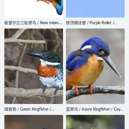
新爱尔兰三趾翠鸟 / New Ireland
棕顶佛法僧 / Purple Roller /
Dwarf Kingfisher / Ceyx mulcatus
Coracias naevius
绿鱼狗 / Green Kingfisher /
蓝翠鸟 / Azure Kingfisher / Ceyx
Chloroceryle americana
azureus