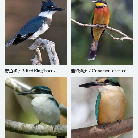
带鱼狗 / Belted Kingfisher /
桂胸蜂虎 / Cinnamon-chested
Megaceryle alcyon
Bee-eater / Merops oreobates