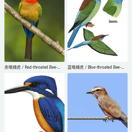
赤喉蜂虎 / Red-throated Bee-
蓝喉蜂虎 / Blue-throated Bee-
eater / Merops bulocki
eater / Merops viridis