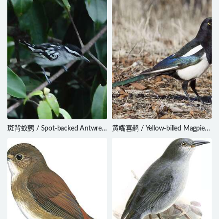
斑背蚁鹩 / Spot-backed Antwren
黄嘴喜鹊 / Yellow-billed Magpie /
/ Herpsilochmus dorsimaculatus
Pica nuttalli