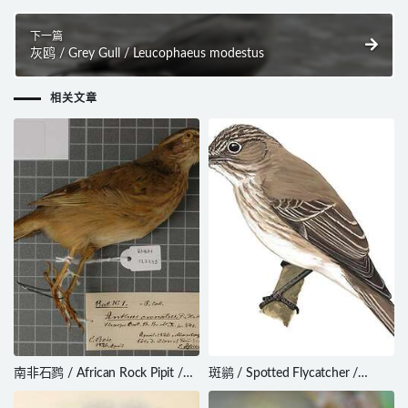
下一篇
灰鸥 / Grey Gull / Leucophaeus modestus
相关文章
南非石鹨 / African Rock Pipit /
斑鹟 / Spotted Flycatcher /
Anthus crenatus
Muscicapa striata