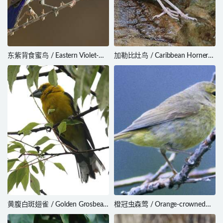
东紫背食蜜鸟 / Eastern Violet-
加勒比灶鸟 / Caribbean Hornero
backed Sunbird / Anthreptes
/ Furnarius longirostris
orientalis
黄腹白斑翅雀 / Golden Grosbeak
橙冠虫森莺 / Orange-crowned
/ Pheucticus chrysogaster
Warbler / Leiothlypis celata