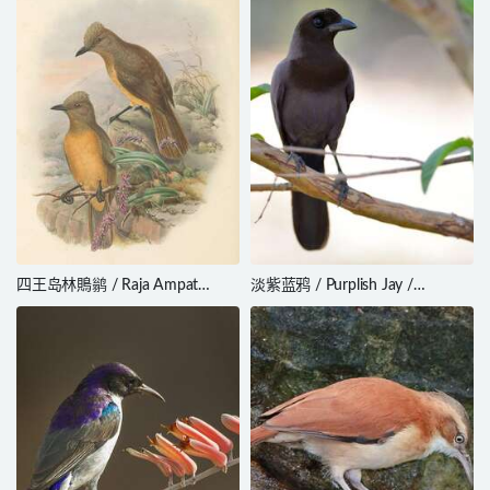
四王岛林鵙鹟 / Raja Ampat
淡紫蓝鸦 / Purplish Jay /
Pitohui / Pitohui cerviniventris
Cyanocorax cyanomelas