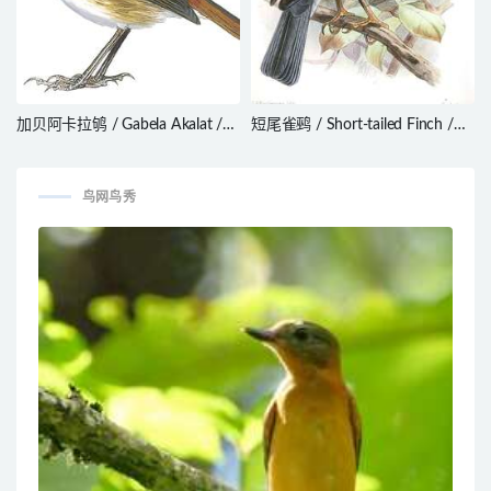
加贝阿卡拉鸲 / Gabela Akalat /
短尾雀鹀 / Short-tailed Finch /
Sheppardia gabela
Idiopsar brachyurus
鸟网鸟秀