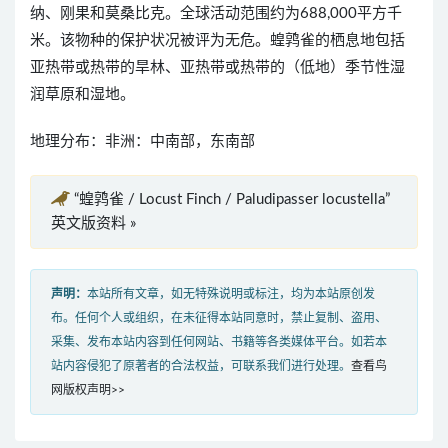
纳、刚果和莫桑比克。全球活动范围约为688,000平方千
米。该物种的保护状况被评为无危。蝗鹑雀的栖息地包括
亚热带或热带的旱林、亚热带或热带的（低地）季节性湿
润草原和湿地。
地理分布：非洲：中南部，东南部
“蝗鹑雀 / Locust Finch / Paludipasser locustella”
英文版资料 »
声明：
本站所有文章，如无特殊说明或标注，均为本站原创发
布。任何个人或组织，在未征得本站同意时，禁止复制、盗用、
采集、发布本站内容到任何网站、书籍等各类媒体平台。如若本
站内容侵犯了原著者的合法权益，可联系我们进行处理。
查看鸟
网版权声明>>