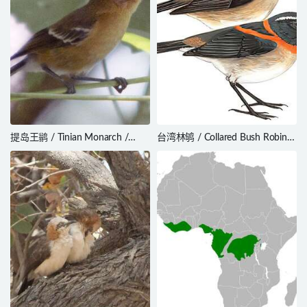
提岛王鹟 / Tinian Monarch /
台湾林鸲 / Collared Bush Robin /
Monarcha takatsukasae
Tarsiger johnstoniae