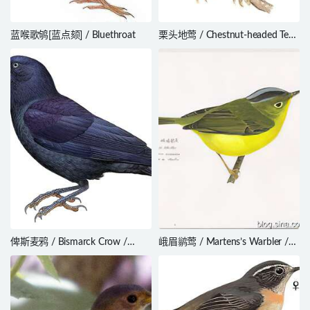
蓝喉歌鸲[蓝点颏] / Bluethroat
栗头地莺 / Chestnut-headed Tesia
/ Cettia castaneocoronata
俾斯麦鸦 / Bismarck Crow /
峨眉鹟莺 / Martens’s Warbler /
Corvus insularis
Phylloscopus omeiensis