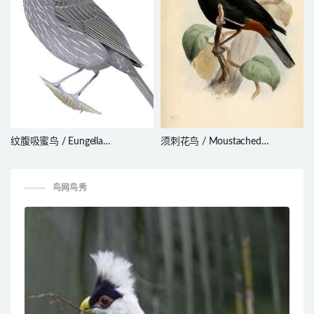
纹腹吸蜜鸟 / Eungella
须刺花鸟 / Moustached
Honeyeater / Bolemoreus
Flowerpiercer / Diglossa
hindwoodi
mystacalis
鸟网鸟秀