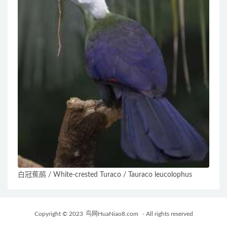
白冠蕉鹃 / White-crested Turaco / Tauraco leucolophus
Copyright © 2023
鸟网HuaNiao8.com
- All rights reserved