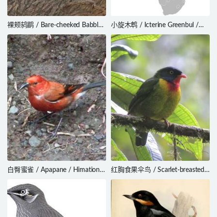
裸颊鸫鹛 / Bare-cheeked Babbler
小旋木鹎 / Icterine Greenbul /
/ Turdoides gymnogenys
Phyllastrephus icterinus
白臀蜜雀 / Apapane / Himatione
红胸食果伞鸟 / Scarlet-breasted
sanguinea
Fruiteater / Pipreola frontalis