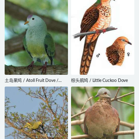
土岛果鸠 / Atoll Fruit Dove /
棕头鹃鸠 / Little Cuckoo Dove
Ptilinopus coralensis