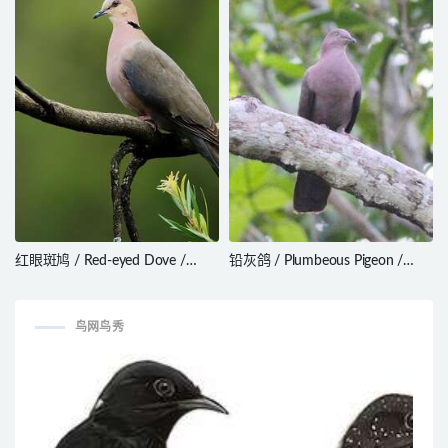
红眼斑鸠 / Red-eyed Dove /
铅灰鸽 / Plumbeous Pigeon /
Streptopelia semitorquata
Patagioenas plumbea
鸟网鸟秀