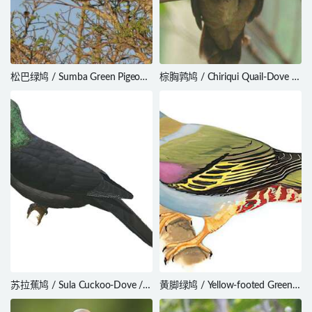
松巴绿鸠 / Sumba Green Pigeon /
棕胸鹑鸠 / Chiriqui Quail-Dove /
Treron teysmannii
Zentrygon chiriquensis
苏拉蕉鸠 / Sula Cuckoo-Dove /
黄脚绿鸠 / Yellow-footed Green
Turacoena sulaensis
Pigeon / Treron phoenicopterus