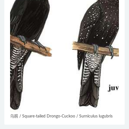
乌鹃 / Square-tailed Drongo-Cuckoo / Surniculus lugubris