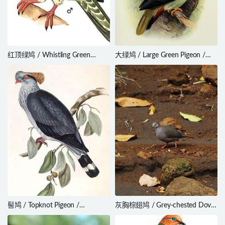
红顶绿鸠 / Whistling Green
大绿鸠 / Large Green Pigeon /
Pigeon / Treron formosae
Treron capellei
髻鸠 / Topknot Pigeon /
灰胸棕翅鸠 / Grey-chested Dove
Lopholaimus antarcticus
/ Leptotila cassinii