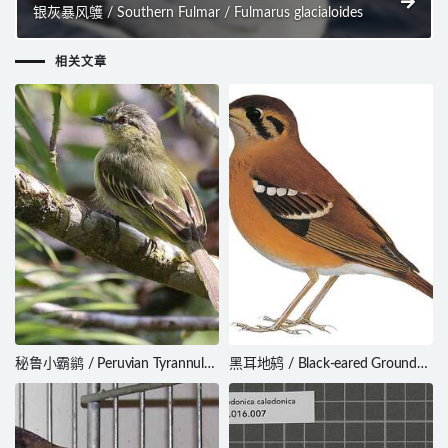
银灰暴风鹱 / Southern Fulmar / Fulmarus glacialoides
相关文章
秘鲁小霸鹟 / Peruvian Tyrannulet
黑耳地鸫 / Black-eared Ground
/ Zimmerius viridiflavus
Thrush / Geokichla camaronensis