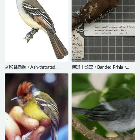
灰喉蝇霸鹟 / Ash-throated
横斑山鹪莺 / Banded Prinia /
Flycatcher / Myiarchus
Prinia bairdii
cinerascens