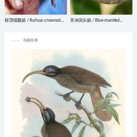
棕顶哑霸鹟 / Rufous-crowned
非洲凤头鹟 / Blue-mantled
Tody-Flycatcher / Poecilotriccus
Crested Flycatcher /
ruficeps
Trochocercus cyanomelas
鸟网鸟秀