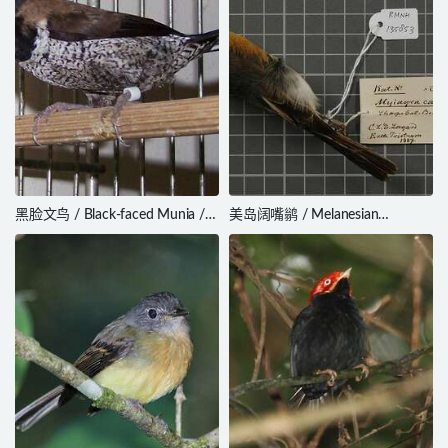
黑脸文鸟 / Black-faced Munia /
美岛阔嘴鹟 / Melanesian
Lonchura molucca
Flycatcher / Myiagra caledonica