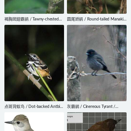
褐胸斑翅霸鹟 / Tawny-chested
圆尾娇鹟 / Round-tailed Manakin
Flycatcher / Aphanotriccus
/ Ceratopipra chloromeros
capitalis
点斑背蚁鸟 / Dot-backed Antbird
灰霸鹟 / Cinereous Tyrant /
/ Hylophylax punctulatus
Knipolegus striaticeps