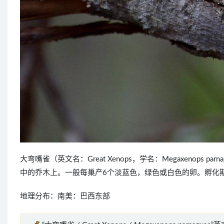
大弯嘴雀（英文名：Great Xenops，学名：Megaxenop
中的乔木上。一般每巢产6个淡蓝色，绿色或白色的卵。孵化期
地理分布：南美：巴西东部