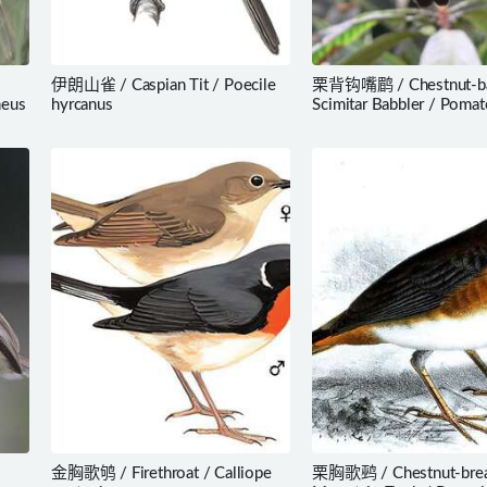
伊朗山雀 / Caspian Tit / Poecile
栗背钩嘴鹛 / Chestnut-b
meus
hyrcanus
Scimitar Babbler / Pomat
montanus
金胸歌鸲 / Firethroat / Calliope
栗胸歌鹀 / Chestnut-brea