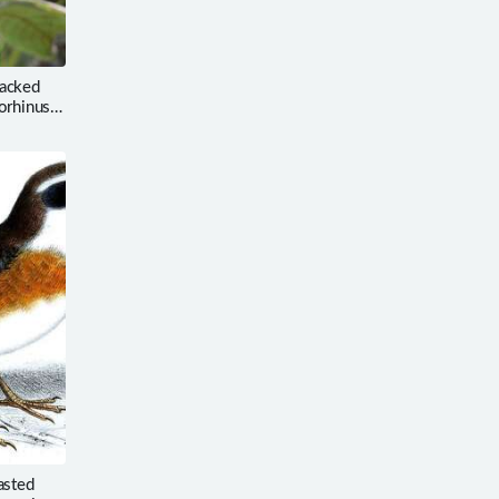
acked
orhinus
sted