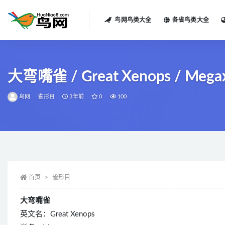
鸟网鸟类大全
各省鸟类大全
全部
大弯嘴雀 / Great Xenops / Megax
鸟网
雀形目
3年前
0
100
首页
雀形目
大弯嘴雀
英文名：Great Xenops