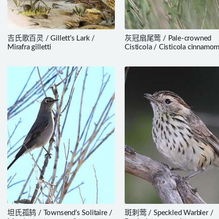
吉氏歌百灵 / Gillett’s Lark /
灰冠扇尾莺 / Pale-crowned
Mirafra gilletti
Cisticola / Cisticola cinnamo
坦氏孤鸫 / Townsend’s Solitaire /
斑刺莺 / Speckled Warbler /