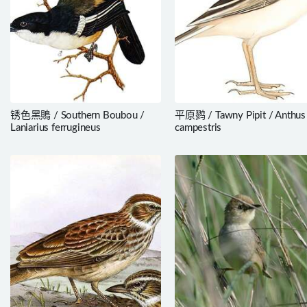
锈色黑鵙 / Southern Boubou /
平原鹨 / Tawny Pipit / Anthus
Laniarius ferrugineus
campestris