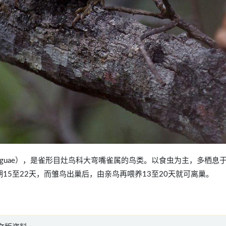
s parnaguae），是雀形目灶鸟科大弯嘴雀属的鸟类。以食虫为主，多栖息
15至22天，而雏鸟出巢后，由亲鸟再喂养13至20天就可离巢。