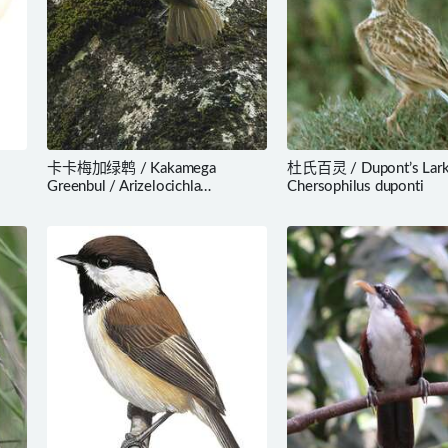
卡卡梅加绿鹎 / Kakamega
杜氏百灵 / Dupont’s Lark
Greenbul / Arizelocichla
Chersophilus duponti
kakamegae