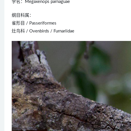
学名：Megaxenops parnaguae
纲目科属：
雀形目 / Passeriformes
灶鸟科 / Ovenbirds / Furnariidae