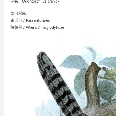
学名：Odontorchilus branickii
纲目科属：
雀形目 / Passeriformes
鹪鹩科 / Wrens / Troglodytidae