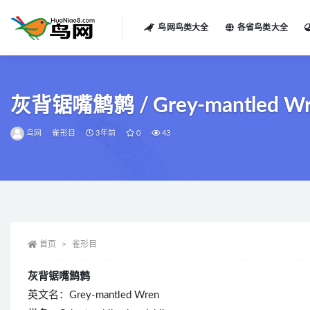
鸟网鸟类大全
各省鸟类大全
全部
灰背锯嘴鹪鹩 / Grey-mantled Wren /
鸟网
雀形目
3年前
0
43
首页
雀形目
灰背锯嘴鹪鹩
英文名：Grey-mantled Wren