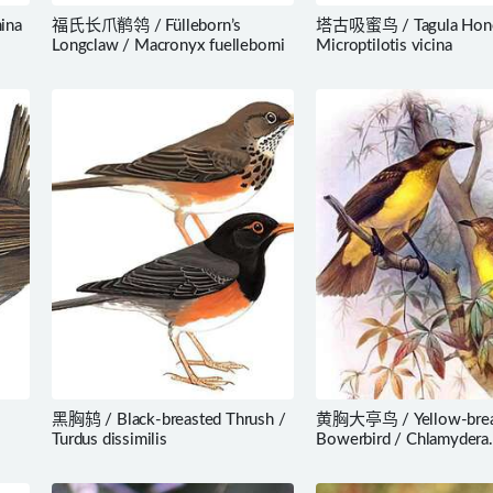
ina
福氏长爪鹡鸰 / Fülleborn’s
塔古吸蜜鸟 / Tagula Hone
Longclaw / Macronyx fuelleborni
Microptilotis vicina
黑胸鸫 / Black-breasted Thrush /
黄胸大亭鸟 / Yellow-brea
Turdus dissimilis
Bowerbird / Chlamydera
lauterbachi