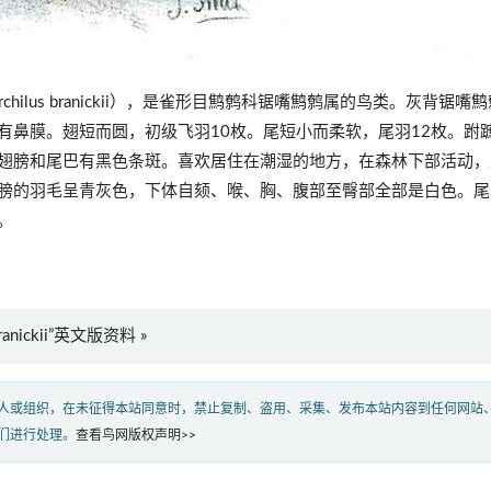
torchilus branickii），是雀形目鹪鹩科锯嘴鹪鹩属的鸟类。灰背锯嘴
有鼻膜。翅短而圆，初级飞羽10枚。尾短小而柔软，尾羽12枚。跗
翅膀和尾巴有黑色条斑。喜欢居住在潮湿的地方，在森林下部活动，
膀的羽毛呈青灰色，下体自颏、喉、胸、腹部至臀部全部是白色。尾
。
branickii”英文版资料 »
人或组织，在未征得本站同意时，禁止复制、盗用、采集、发布本站内容到任何网站
们进行处理。
查看鸟网版权声明>>