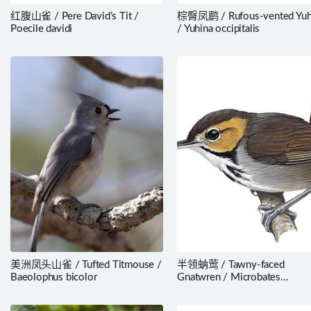
红腹山雀 / Pere David’s Tit /
棕臀凤鹛 / Rufous-vented Yuh
Poecile davidi
/ Yuhina occipitalis
美洲凤头山雀 / Tufted Titmouse /
半领蚋莺 / Tawny-faced
Baeolophus bicolor
Gnatwren / Microbates
cinereiventris