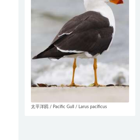
太平洋鸥 / Pacific Gull / Larus pacificus