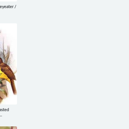
yeater /
sted