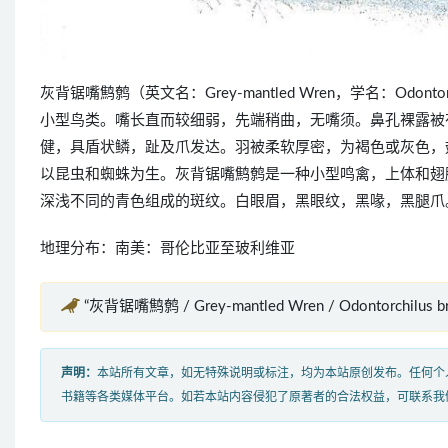
灰背锯嘴鹪鹩（英文名：Grey-mantled Wren，学名：Odon
小型鸟类。嘴长直而较细弱，先端稍曲，无嘴须。鼻孔裸露被
健，具盾状鳞，趾及爪发达。羽被柔软厚密，为褐色或灰色，
以昆虫和蜘蛛为生。灰背锯嘴鹪鹩是一种小型鸣禽，上体和翅
深浅不同的青色组成的斑纹。白眼眉，黑眼纹，黑喙，黑腿爪
地理分布：南美：哥伦比亚至玻利维亚
“灰背锯嘴鹪鹩 / Grey-mantled Wren / Odontorchilus 
声明：
本站所有文章，如无特殊说明或标注，均为本站原创发布。任何个
书籍等各类媒体平台。如若本站内容侵犯了原著者的合法权益，可联系我