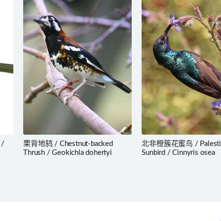
 /
栗背地鸫 / Chestnut-backed
北非橙簇花蜜鸟 / Palesti
Thrush / Geokichla dohertyi
Sunbird / Cinnyris osea