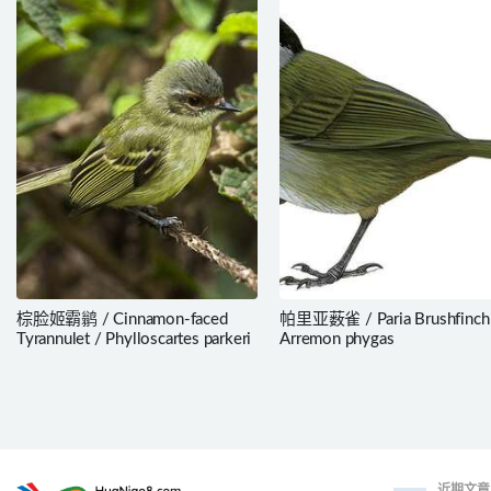
棕脸姬霸鹟 / Cinnamon-faced
帕里亚薮雀 / Paria Brushfinch
Tyrannulet / Phylloscartes parkeri
Arremon phygas
近期文章