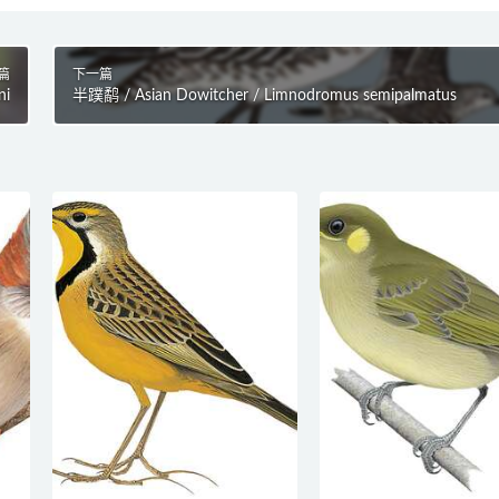
篇
下一篇
ni
半蹼鹬 / Asian Dowitcher / Limnodromus semipalmatus