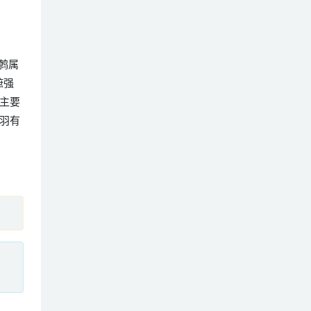
鹪鹩属
蹠强
主要
羽有
、