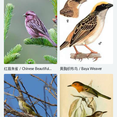
红眉朱雀 / Chinese Beautiful
黄胸织布鸟 / Baya Weaver
Rosefinch / Carpodacus
davidianus