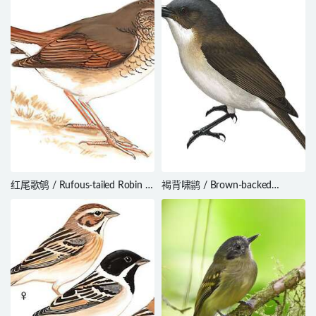
红尾歌鸲 / Rufous-tailed Robin /
褐背啸鹟 / Brown-backed
Larvivora sibilans
Whistler / Pachycephala modesta