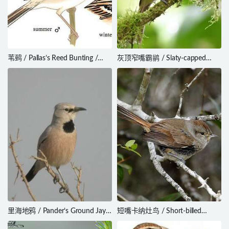
苇鹀 / Pallas’s Reed Bunting /
灰顶窄嘴霸鹟 / Slaty-capped
Emberiza pallasi
Flycatcher / Leptopogon
superciliaris
里海地鸦 / Pander’s Ground Jay /
短嘴卡纳灶鸟 / Short-billed
Podoces panderi
Canastero / Asthenes baeri