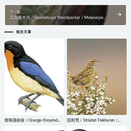
下一篇
瓜岛啄木鸟 / Guadeloupe Woodpecker / Melanerpes
herminieri
相关文章
橙喉唐纳雀 / Orange-throated
田刺莺 / Striated Fieldwren /
Tanager / Wetmorethraupis
Calamanthus fuliginosus
sterrhopteron