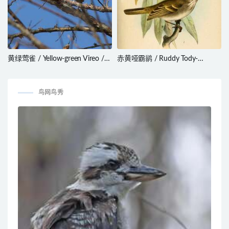
黄绿莺雀 / Yellow-green Vireo /
赤黄哑霸鹟 / Ruddy Tody-
Vireo flavoviridis
Flycatcher / Poecilotriccus
russatus
鸟网鸟秀